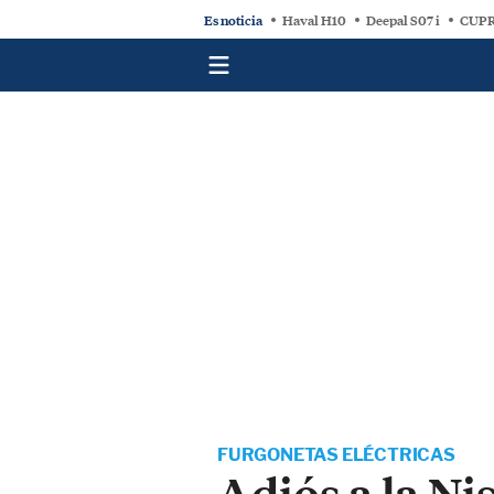
Es noticia
Haval H10
Deepal S07 i
CUPR
FURGONETAS ELÉCTRICAS
Adiós a la Ni