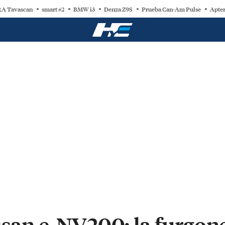
A Tavascan
smart #2
BMW i3
Denza Z9S
Prueba Can-Am Pulse
Apter
ssan e-NV200: la furgone