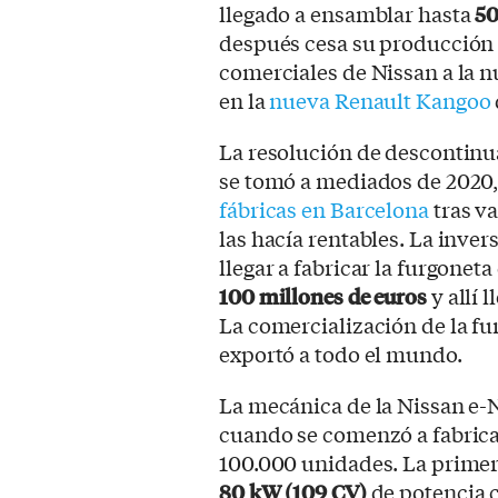
llegado a ensamblar hasta
50
después cesa su producción 
comerciales de Nissan a la 
en la
nueva Renault Kangoo
La resolución de descontinu
se tomó a mediados de 2020,
fábricas en Barcelona
tras va
las hacía rentables. La inver
llegar a fabricar la furgonet
100 millones de euros
y allí 
La comercialización de la fu
exportó a todo el mundo.
La mecánica de la Nissan e-N
cuando se comenzó a fabrica
100.000 unidades. La prime
80 kW (109 CV)
de potencia c