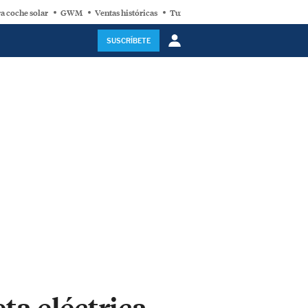
a coche solar
GWM
Ventas históricas
Turbina eólica
SUSCRÍBETE
ta eléctrica