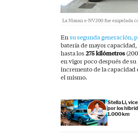
La Nissan e-NV200 fue empelada co
En
su segunda generación, p
batería de mayor capacidad
hasta los
275 kilómetros
(200
en vigor poco después de su 
incremento de la capacidad d
el mismo.
Stella Li, vi
por los híbr
1.000 km