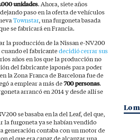
.000 unidades
. Ahora, siete años
dejando paso en la oferta de vehículos
nueva
Townstar
, una furgoneta basada
que se fabricará en Francia.
ar la producción de la Nissan e-NV200
 cuando el fabricante
decidió cerrar sus
rios años en los que la producción no
sión del fabricante japonés para poder
a en la Zona Franca de Barcelona fue de
llegó a emplear a más de
700 personas
.
rgoneta arrancó en 2014 y desde allí se
Lo m
V200 se basaba en la del Leaf, del que,
r la furgoneta ya se habían vendido
ra generación contaba con un motor de
on el que era capaz de alcanzar una