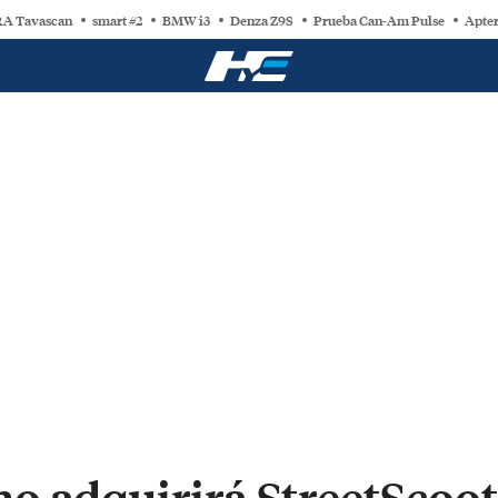
A Tavascan
smart #2
BMW i3
Denza Z9S
Prueba Can-Am Pulse
Apter
o adquirirá StreetScoot