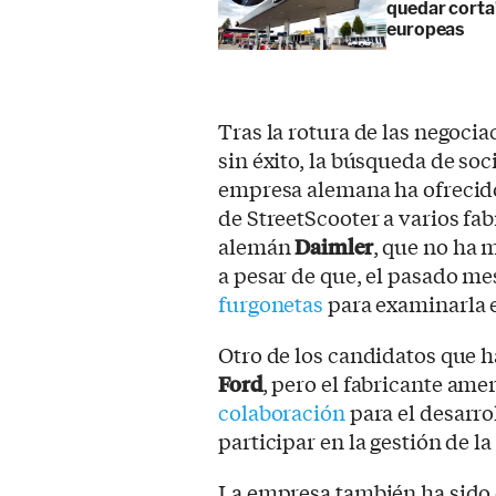
quedar corta”
europeas
Tras la rotura de las negoci
sin éxito, la búsqueda de soc
empresa alemana ha ofrecido 
de StreetScooter a varios fab
alemán
Daimler
, que no ha 
a pesar de que, el pasado me
furgonetas
para examinarla e
Otro de los candidatos que 
Ford
, pero el fabricante am
colaboración
para el desarrol
participar en la gestión de l
La empresa también ha sido 