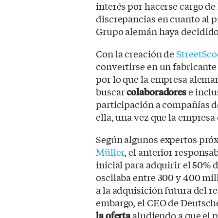
interés por hacerse cargo de
discrepancias en cuanto al 
Grupo alemán haya decidido 
Con la creación de
StreetSco
convertirse en un fabricante 
por lo que la empresa alema
buscar
colaboradores
e incl
participación a compañías d
ella, una vez que la empresa
Según algunos expertos próx
Müller
, el anterior respons
inicial para adquirir el 50% 
oscilaba entre 300 y 400 mil
a la adquisición futura del r
embargo, el CEO de Deutsche
la oferta
aludiendo a que el 