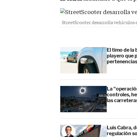
StreetScooter desarrolla vehículos 
El timo de la 
playero que p
pertenencia
La "operación
controles, he
las carretera
Luis Cabra, d
regulación so