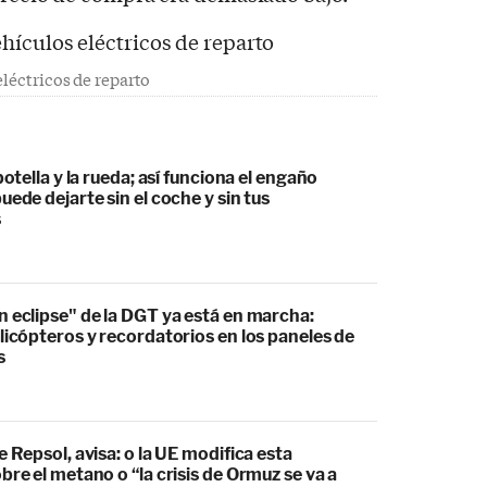
eléctricos de reparto
botella y la rueda; así funciona el engaño
uede dejarte sin el coche y sin tus
s
 eclipse" de la DGT ya está en marcha:
licópteros y recordatorios en los paneles de
s
e Repsol, avisa: o la UE modifica esta
bre el metano o “la crisis de Ormuz se va a