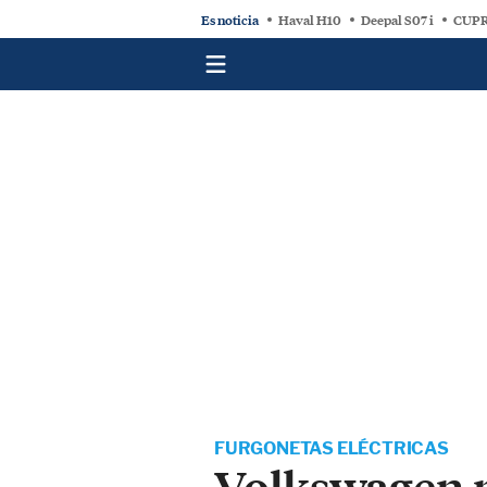
Es noticia
Haval H10
Deepal S07 i
CUPR
FURGONETAS ELÉCTRICAS
Volkswagen n