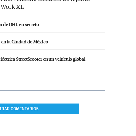
r Work XL
ca de DHL en secreto
s en la Ciudad de México
léctrica StreetScooter en un vehículo global
TRAR COMENTARIOS