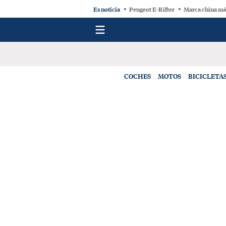
Es noticia
Peugeot E-Rifter
Marca china má
COCHES
MOTOS
BICICLETA