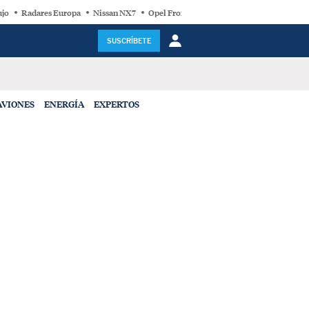
ujo
Radares Europa
Nissan NX7
Opel Frontera Electric
Motor Super-Híb
SUSCRÍBETE
AVIONES
ENERGÍA
EXPERTOS