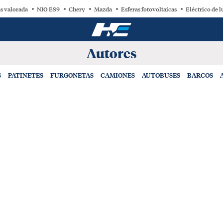
s valorada
NIO ES9
Chery
Mazda
Esferas fotovoltaicas
Eléctrico de l
Autores
S
PATINETES
FURGONETAS
CAMIONES
AUTOBUSES
BARCOS