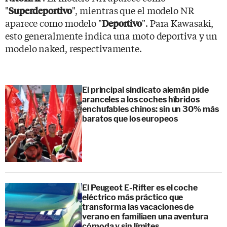
"
", mientras que el modelo NR
Superdeportivo
aparece como modelo "
". Para Kawasaki,
Deportivo
esto generalmente indica una moto deportiva y un
modelo naked, respectivamente.
El principal sindicato alemán pide
aranceles a los coches híbridos
enchufables chinos: sin un 30% más
baratos que los europeos
El Peugeot E-Rifter es el coche
eléctrico más práctico que
transforma las vacaciones de
verano en familiaen una aventura
cómoda y sin límites