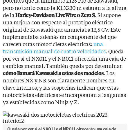
potentes que la minimoto Z125 Pro de Kawasaki,
pero no tanto como la KLX230 ni estarán a la altura
de la
. Si supone
Harley-Davidson LiveWire o Zero S
una mejora con respecto al prototipo eléctrico
original de Kawasaki que anunciaba 13,5 CV. Este
implementaba además un componente del que
carecen otras motocicletas eléctricas:
una
transmisión manual de cuatro velocidades
. Queda
por ver si el NX011 y el NR011 ofrecerán una caja de
cambios manual. También queda por determinar
. Los
cómo llamará Kawasaki a estos dos modelos
nombres NX y NR son claramente nombres en
clave internos, y las sospechas indican que estas
motocicletas eléctricas se incorporarán a las gamas
ya establecidas como Ninja y Z.
Queda por ver si el NX011 y el NR011 ofrecerán una caja de