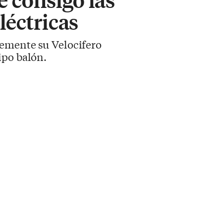
léctricas
temente su Velocifero
ipo balón.