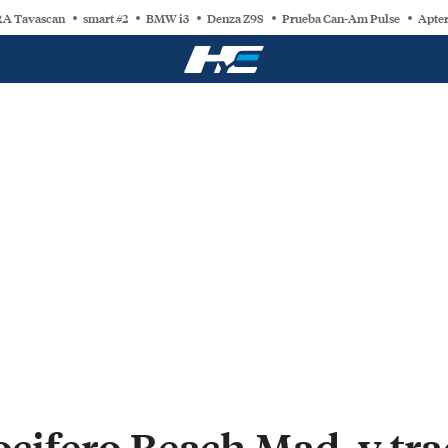
A Tavascan
smart #2
BMW i3
Denza Z9S
Prueba Can-Am Pulse
Apter
locifero Beach Mad, y tra