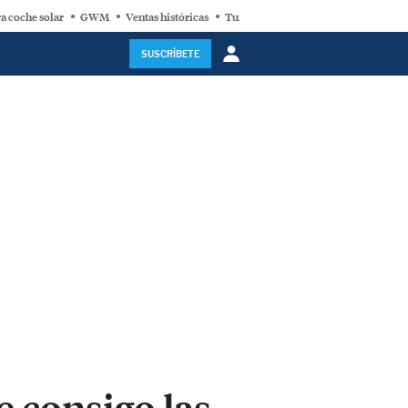
a coche solar
GWM
Ventas históricas
Turbina eólica
SUSCRÍBETE
e consigo las