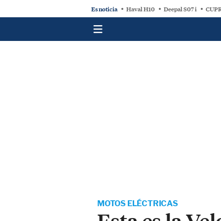
Es noticia
Haval H10
Deepal S07 i
CUPR
MOTOS ELÉCTRICAS
Esta es la Ve