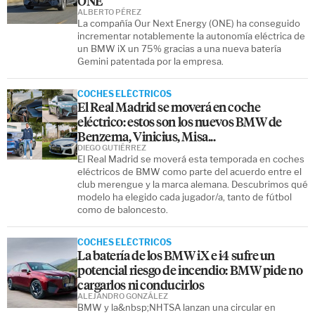
ONE
ALBERTO PÉREZ
La compañía Our Next Energy (ONE) ha conseguido
incrementar notablemente la autonomía eléctrica de
un BMW iX un 75% gracias a una nueva batería
Gemini patentada por la empresa.
COCHES ELÉCTRICOS
El Real Madrid se moverá en coche
eléctrico: estos son los nuevos BMW de
Benzema, Vinicius, Misa...
DIEGO GUTIÉRREZ
El Real Madrid se moverá esta temporada en coches
eléctricos de BMW como parte del acuerdo entre el
club merengue y la marca alemana. Descubrimos qué
modelo ha elegido cada jugador/a, tanto de fútbol
como de baloncesto.
COCHES ELÉCTRICOS
La batería de los BMW iX e i4 sufre un
potencial riesgo de incendio: BMW pide no
cargarlos ni conducirlos
ALEJANDRO GONZÁLEZ
BMW y la&nbsp;NHTSA lanzan una circular en