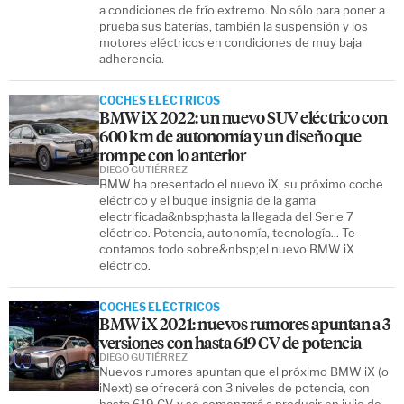
a condiciones de frío extremo. No sólo para poner a
prueba sus baterías, también la suspensión y los
motores eléctricos en condiciones de muy baja
adherencia.
COCHES ELÉCTRICOS
BMW iX 2022: un nuevo SUV eléctrico con
600 km de autonomía y un diseño que
rompe con lo anterior
DIEGO GUTIÉRREZ
BMW ha presentado el nuevo iX, su próximo coche
eléctrico y el buque insignia de la gama
electrificada&nbsp;hasta la llegada del Serie 7
eléctrico. Potencia, autonomía, tecnología... Te
contamos todo sobre&nbsp;el nuevo BMW iX
eléctrico.
COCHES ELÉCTRICOS
BMW iX 2021: nuevos rumores apuntan a 3
versiones con hasta 619 CV de potencia
DIEGO GUTIÉRREZ
Nuevos rumores apuntan que el próximo BMW iX (o
iNext) se ofrecerá con 3 niveles de potencia, con
hasta 619 CV, y se comenzará a producir en julio de