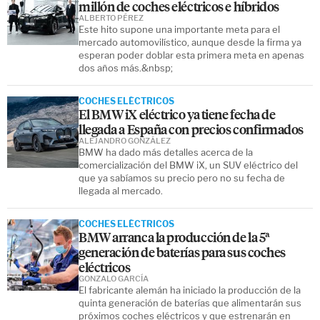
millón de coches eléctricos e híbridos
ALBERTO PÉREZ
Este hito supone una importante meta para el
mercado automovilístico, aunque desde la firma ya
esperan poder doblar esta primera meta en apenas
dos años más.&nbsp;
COCHES ELÉCTRICOS
El BMW iX eléctrico ya tiene fecha de
llegada a España con precios confirmados
ALEJANDRO GONZÁLEZ
BMW ha dado más detalles acerca de la
comercialización del BMW iX, un SUV eléctrico del
que ya sabíamos su precio pero no su fecha de
llegada al mercado.
COCHES ELÉCTRICOS
BMW arranca la producción de la 5ª
generación de baterías para sus coches
eléctricos
GONZALO GARCÍA
El fabricante alemán ha iniciado la producción de la
quinta generación de baterías que alimentarán sus
próximos coches eléctricos y que estrenarán en