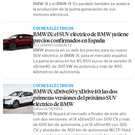
BMW iX y el BMW i4. En paralelo también se acelera
la producción de la quinta generación de sus
motores eléctricos.
COCHES ELÉCTRICOS
BMW iX: el SUV eléctrico de BMW ya tiene
precios confirmados en España
ALEJANDRO GONZÁLEZ
BMW anuncia en su web los precios para su nuevo
SUV eléctrico, el BMW iX, para el mercado español.
La gama arranca en los 85.850 euros de la versión iX
xDrive40, de 300 kW de potencia y más de 400
kilómetros de autonomía.
COCHES ELÉCTRICOS
BMW iX xDrive50 y xDrive40: las dos
primeras versiones del próximo SUV
eléctrico de BMW
DIEGO GUTIÉRREZ
El BMW iX llegará al mercado a finales de este año
con dos versiones: el iX xDrive50 con 500 CV y más
de 600 km de autonomía, y el iX xDrive40 con 326
CV y alrededor de 400 km de autonomía WLTP. Hará