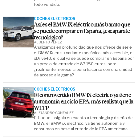
todo vendido.
COCHES ELÉCTRICOS
Así es el BMW iX eléctrico más barato que
se puede comprar en España, ¿escaparate
tecnológico?
ALBERTO PÉREZ
Analizamos en profundidad qué nos ofrece de serie
el BMW iX en su variante mecánica más accesible, el
xDrive40, el cual ya se puede comprar en España por
un precio de entrada de 87.150 euros, pero
¿realmente merece la pena hacerse con una unidad
de acceso a la gama?
COCHES ELÉCTRICOS
El controvertido BMW iX eléctrico ya tiene
autonomía en ciclo EPA, más realista que la
WLTP
ALEJANDRO GONZÁLEZ
El buque insignia en cuanto a tecnología y diseño de
BMW, el BMW iX eléctrico, ya tiene autonomía y
consumos en base al criterio de la EPA americana.