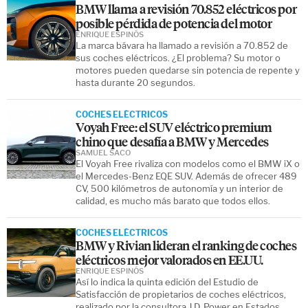
BMW llama a revisión 70.852 eléctricos por
posible pérdida de potencia del motor
ENRIQUE ESPINÓS
La marca bávara ha llamado a revisión a 70.852 de
sus coches eléctricos. ¿El problema? Su motor o
motores pueden quedarse sin potencia de repente y
hasta durante 20 segundos.
COCHES ELÉCTRICOS
Voyah Free: el SUV eléctrico premium
chino que desafía a BMW y Mercedes
SAMUEL SACO
El Voyah Free rivaliza con modelos como el BMW iX o
el Mercedes-Benz EQE SUV. Además de ofrecer 489
CV, 500 kilómetros de autonomía y un interior de
calidad, es mucho más barato que todos ellos.
COCHES ELÉCTRICOS
BMW y Rivian lideran el ranking de coches
eléctricos mejor valorados en EE.UU.
ENRIQUE ESPINÓS
Así lo indica la quinta edición del Estudio de
Satisfacción de propietarios de coches eléctricos,
realizado por la consultora J.D. Power en Estados