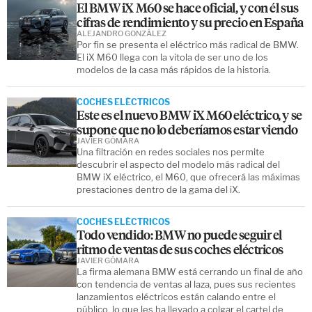
El BMW iX M60 se hace oficial, y con él sus
cifras de rendimiento y su precio en España
ALEJANDRO GONZÁLEZ
Por fin se presenta el eléctrico más radical de BMW.
El iX M60 llega con la vitola de ser uno de los
modelos de la casa más rápidos de la historia.
COCHES ELÉCTRICOS
Este es el nuevo BMW iX M60 eléctrico, y se
supone que no lo deberíamos estar viendo
JAVIER GÓMARA
Una filtración en redes sociales nos permite
descubrir el aspecto del modelo más radical del
BMW iX eléctrico, el M60, que ofrecerá las máximas
prestaciones dentro de la gama del iX.
COCHES ELÉCTRICOS
Todo vendido: BMW no puede seguir el
ritmo de ventas de sus coches eléctricos
JAVIER GÓMARA
La firma alemana BMW está cerrando un final de año
con tendencia de ventas al laza, pues sus recientes
lanzamientos eléctricos están calando entre el
público, lo que les ha llevado a colgar el cartel de