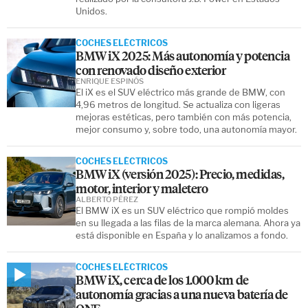
Unidos.
COCHES ELÉCTRICOS
BMW iX 2025: Más autonomía y potencia
con renovado diseño exterior
ENRIQUE ESPINÓS
El iX es el SUV eléctrico más grande de BMW, con
4,96 metros de longitud. Se actualiza con ligeras
mejoras estéticas, pero también con más potencia,
mejor consumo y, sobre todo, una autonomía mayor.
COCHES ELÉCTRICOS
BMW iX (versión 2025): Precio, medidas,
motor, interior y maletero
ALBERTO PÉREZ
El BMW iX es un SUV eléctrico que rompió moldes
en su llegada a las filas de la marca alemana. Ahora ya
está disponible en España y lo analizamos a fondo.
COCHES ELÉCTRICOS
BMW iX, cerca de los 1.000 km de
autonomía gracias a una nueva batería de