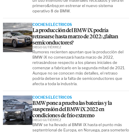
un uso intensivo de materiales reciclados y será el
primero&nbsp;en estrenar el nuevo sistema
operativo 8 de BMW.
COCHES ELÉCTRICOS
La producción del BMW iX podría
retrasarse hasta marzo de 2022: ¿faltan
semiconductores?
DIEGO GUTIÉRREZ
Rumores recienten apuntan que la producción del
BMW iX no comenzará hasta marzo de 2022,
retrasándose respecto a los planes iniciales de
comenzar a fabricarlo en la segunda mitad de 2021.
Aunque no se conocen más detalles, el retraso
podría deberse a la falta de semiconductores que
afecta a toda la industria.
COCHES ELÉCTRICOS
BMW pone a prueba las baterías y la
suspensión del BMW iX 2022 en
condiciones de frío extremo
DIEGO GUTIÉRREZ
BMW se ha llevado al BMW iX hasta el punto más
septentrional de Europa, en Noruega, para someterlo