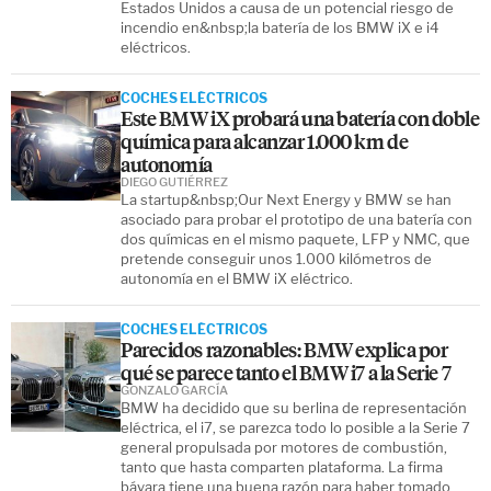
Estados Unidos a causa de un potencial riesgo de
incendio en&nbsp;la batería de los BMW iX e i4
eléctricos.
COCHES ELÉCTRICOS
Este BMW iX probará una batería con doble
química para alcanzar 1.000 km de
autonomía
DIEGO GUTIÉRREZ
La startup&nbsp;Our Next Energy y BMW se han
asociado para probar el prototipo de una batería con
dos químicas en el mismo paquete, LFP y NMC, que
pretende conseguir unos 1.000 kilómetros de
autonomía en el BMW iX eléctrico.
COCHES ELÉCTRICOS
Parecidos razonables: BMW explica por
qué se parece tanto el BMW i7 a la Serie 7
GONZALO GARCÍA
BMW ha decidido que su berlina de representación
eléctrica, el i7, se parezca todo lo posible a la Serie 7
general propulsada por motores de combustión,
tanto que hasta comparten plataforma. La firma
bávara tiene una buena razón para haber tomado