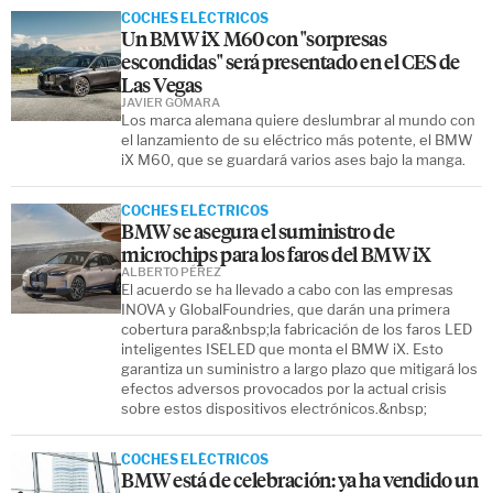
COCHES ELÉCTRICOS
Un BMW iX M60 con "sorpresas
escondidas" será presentado en el CES de
Las Vegas
JAVIER GÓMARA
Los marca alemana quiere deslumbrar al mundo con
el lanzamiento de su eléctrico más potente, el BMW
iX M60, que se guardará varios ases bajo la manga.
COCHES ELÉCTRICOS
BMW se asegura el suministro de
microchips para los faros del BMW iX
ALBERTO PÉREZ
El acuerdo se ha llevado a cabo con las empresas
INOVA y GlobalFoundries, que darán una primera
cobertura para&nbsp;la fabricación de los faros LED
inteligentes ISELED que monta el BMW iX. Esto
garantiza un suministro a largo plazo que mitigará los
efectos adversos provocados por la actual crisis
sobre estos dispositivos electrónicos.&nbsp;
COCHES ELÉCTRICOS
BMW está de celebración: ya ha vendido un