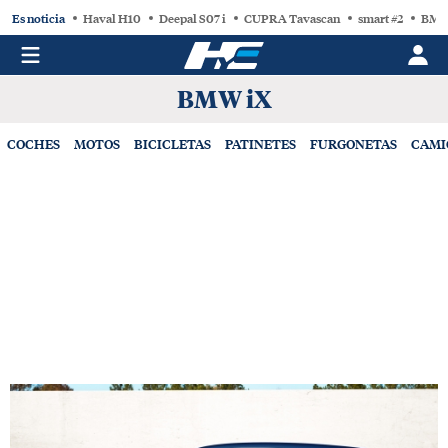
Es noticia
Haval H10
Deepal S07 i
CUPRA Tavascan
smart #2
BMW
BMW iX
COCHES
MOTOS
BICICLETAS
PATINETES
FURGONETAS
CAMI