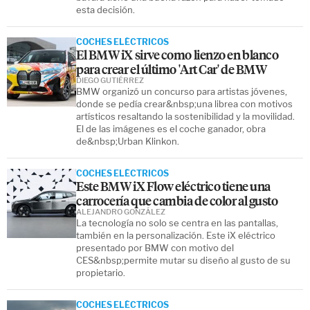
esta decisión.
COCHES ELÉCTRICOS
El BMW iX sirve como lienzo en blanco
para crear el último 'Art Car' de BMW
DIEGO GUTIÉRREZ
BMW organizó un concurso para artistas jóvenes,
donde se pedía crear&nbsp;una librea con motivos
artísticos resaltando la sostenibilidad y la movilidad.
El de las imágenes es el coche ganador, obra
de&nbsp;Urban Klinkon.
COCHES ELÉCTRICOS
Este BMW iX Flow eléctrico tiene una
carrocería que cambia de color al gusto
ALEJANDRO GONZÁLEZ
La tecnología no solo se centra en las pantallas,
también en la personalización. Este iX eléctrico
presentado por BMW con motivo del
CES&nbsp;permite mutar su diseño al gusto de su
propietario.
COCHES ELÉCTRICOS