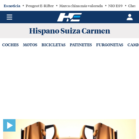
Es noticia
Peugeot E-Rifter
Marca china más valorada
NIO ES9
Chery
Hispano Suiza Carmen
COCHES
MOTOS
BICICLETAS
PATINETES
FURGONETAS
CAMI