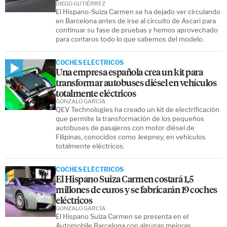
DIEGO GUTIÉRREZ
El Hispano-Suiza Carmen se ha dejado ver circulando
en Barcelona antes de irse al circuito de Ascari para
continuar su fase de pruebas y hemos aprovechado
para contaros todo lo que sabemos del modelo.
COCHES ELÉCTRICOS
Una empresa española crea un kit para
transformar autobuses diésel en vehículos
totalmente eléctricos
GONZALO GARCÍA
QEV Technologies ha creado un kit de electrificación
que permite la transformación de los pequeños
autobuses de pasajeros con motor diésel de
Filipinas, conocidos como Jeepney, en vehículos
totalmente eléctricos.
COCHES ELÉCTRICOS
El Hispano Suiza Carmen costará 1,5
millones de euros y se fabricarán 19 coches
eléctricos
GONZALO GARCÍA
El Hispano Suiza Carmen se presenta en el
Automobile Barcelona con algunas mejoras