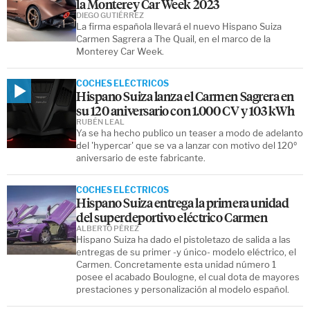
la Monterey Car Week 2023
DIEGO GUTIÉRREZ
La firma española llevará el nuevo Hispano Suiza
Carmen Sagrera a The Quail, en el marco de la
Monterey Car Week.
COCHES ELÉCTRICOS
Hispano Suiza lanza el Carmen Sagrera en
su 120 aniversario con 1.000 CV y 103 kWh
RUBÉN LEAL
Ya se ha hecho publico un teaser a modo de adelanto
del 'hypercar' que se va a lanzar con motivo del 120º
aniversario de este fabricante.
COCHES ELÉCTRICOS
Hispano Suiza entrega la primera unidad
del superdeportivo eléctrico Carmen
ALBERTO PÉREZ
Hispano Suiza ha dado el pistoletazo de salida a las
entregas de su primer -y único- modelo eléctrico, el
Carmen. Concretamente esta unidad número 1
posee el acabado Boulogne, el cual dota de mayores
prestaciones y personalización al modelo español.