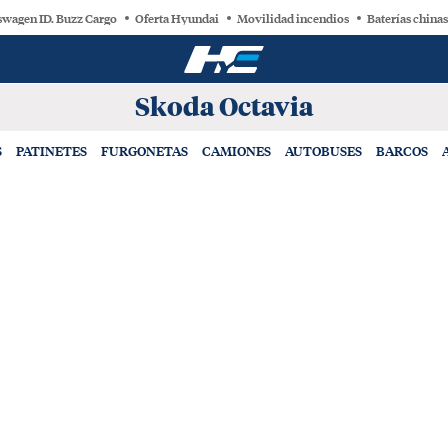
swagen ID. Buzz Cargo
Oferta Hyundai
Movilidad incendios
Baterías chinas
Skoda Octavia
S
PATINETES
FURGONETAS
CAMIONES
AUTOBUSES
BARCOS