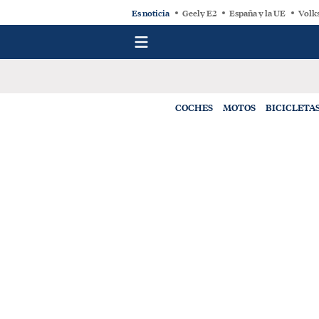
Es noticia
Geely E2
España y la UE
Volk
COCHES
MOTOS
BICICLETA