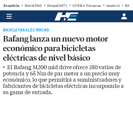
Es noticia
Haval H10
Deepal S07 i
CUPRA Tavascan
smart #2
BMW
BICICLETAS ELÉCTRICAS
Bafang lanza un nuevo motor
económico para bicicletas
eléctricas de nivel básico
El Bafang M200 mid drive ofrece 250 vatios de
potencia y 65 Nm de par motor a un precio muy
económico, lo que permitirá a suministradores y
fabricantes de bicicletas eléctricas incorporarlo a
su gama de entrada.