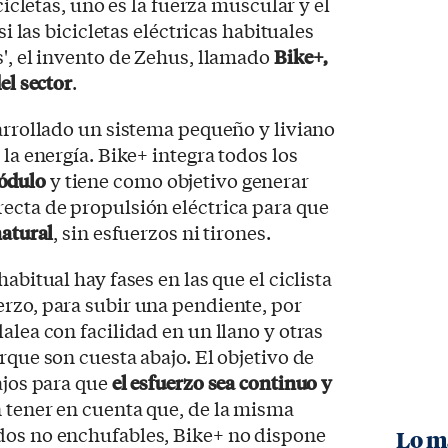
icicletas, uno es la fuerza muscular y el
si las bicicletas eléctricas habituales
s', el invento de Zehus, llamado
Bike+,
el sector
.
sarrollado un sistema pequeño y liviano
 la energía. Bike+ integra todos los
ódulo
y tiene como objetivo generar
ecta de propulsión eléctrica para que
atural
, sin esfuerzos ni tirones.
abitual hay fases en las que el ciclista
rzo, para subir una pendiente, por
alea con facilidad en un llano y otras
rque son cuesta abajo. El objetivo de
ajos para que
el esfuerzo sea continuo y
n tener en cuenta que, de la misma
dos no enchufables, Bike+ no dispone
Lo m