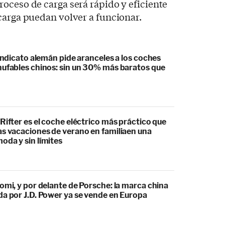
oceso de carga será rápido y eficiente
carga puedan volver a funcionar.
sindicato alemán pide aranceles a los coches
hufables chinos: sin un 30% más baratos que
Rifter es el coche eléctrico más práctico que
as vacaciones de verano en familiaen una
oda y sin límites
omi, y por delante de Porsche: la marca china
da por J.D. Power ya se vende en Europa