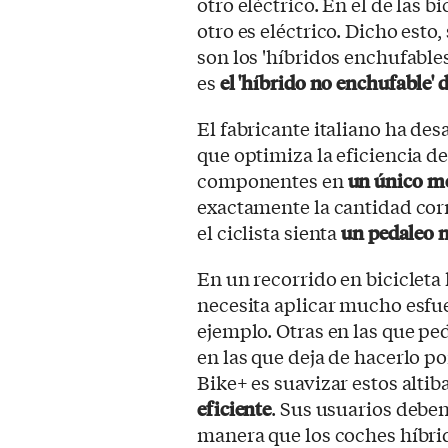
otro eléctrico. En el de las b
otro es eléctrico. Dicho esto, 
son los 'híbridos enchufable
es
el 'híbrido no enchufable' d
El fabricante italiano ha de
que optimiza la eficiencia de
componentes en
un único m
exactamente la cantidad corr
el ciclista sienta
un pedaleo n
En un recorrido en bicicleta h
necesita aplicar mucho esfue
ejemplo. Otras en las que ped
en las que deja de hacerlo po
Bike+ es suavizar estos altib
eficiente
. Sus usuarios debe
manera que los coches híbri