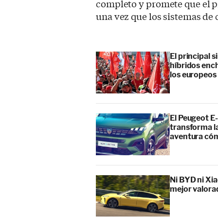
completo y promete que el pr
una vez que los sistemas de 
El principal 
híbridos enc
los europeos
El Peugeot E-
transforma l
aventura cóm
Ni BYD ni Xia
mejor valora