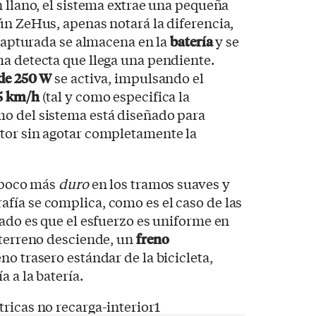
n llano, el sistema extrae una pequeña
ún ZeHus, apenas notará la diferencia,
 capturada se almacena en la
batería
y se
a detecta que llega una pendiente.
 de 250 W
se activa, impulsando el
5 km/h
(tal y como especifica la
tmo del sistema está diseñado para
tor sin agotar completamente la
n poco más
duro
en los tramos suaves y
afía se complica, como es el caso de las
tado es que el esfuerzo es uniforme en
 terreno desciende, un
freno
no trasero estándar de la bicicleta,
 a la batería.