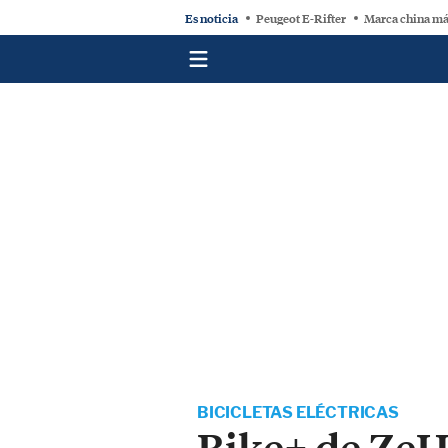
Es noticia
Peugeot E-Rifter
Marca china má
BICICLETAS ELÉCTRICAS
Bike+ de ZeHu