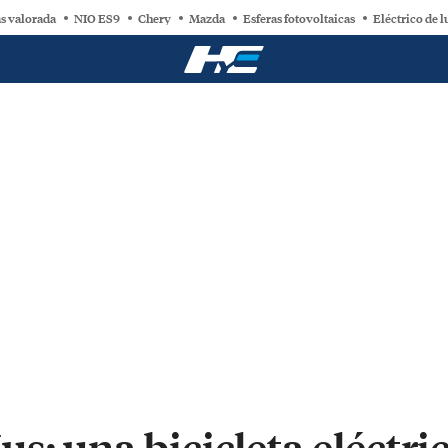
s valorada
NIO ES9
Chery
Mazda
Esferas fotovoltaicas
Eléctrico de l
s: una bicicleta eléctri