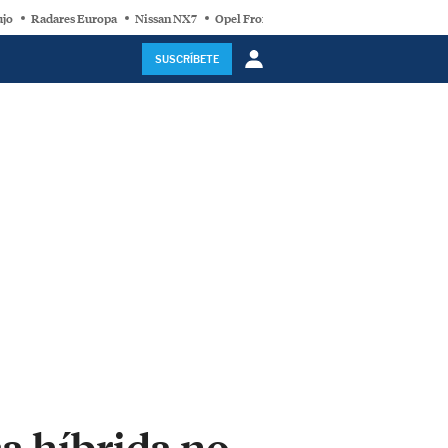
ujo
Radares Europa
Nissan NX7
Opel Frontera Electric
Motor Super-Híb
SUSCRÍBETE
ca híbrida no