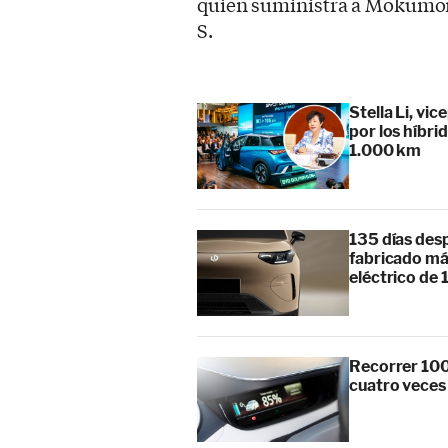
quien suministra a Mokumom
S.
Stella Li, vi
por los híbr
1.000 km
135 días des
fabricado má
eléctrico de 
Recorrer 100
cuatro veces