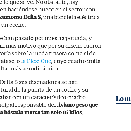
 lo que se ve. No obstante, hay
en haciéndose hueco en el sector con
umomo Delta S
, una bicicleta eléctrica
e un coche.
que han pasado por nuestra portada, y
in más motivo que por su diseño fueron
tería sobre la rueda trasera como si de
atase, o l
a Plexi One
, cuyo cuadro imita
ultar más aerodinámica.
elta S sus diseñadores se han
tural de la puerta de un coche y su
abar con un característico cuadro
Lo m
ncipal responsable del l
iviano peso que
la báscula marca tan solo 16 kilos
,