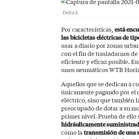
Delta S.
Por características,
está enc
las bicicletas eléctricas de t
usar a diario por zonas urba
con el fin de trasladarnos de
eficiente y eficaz posible. E
unos neumáticos WTB Horizon
Aquellos que se dedican a co
únicamente pagando por el d
eléctrico, sino que tambié
preocupado de dotar a su m
primer nivel. Prueba de ello
hidráulicamente suministrad
como la
transmisión de una s