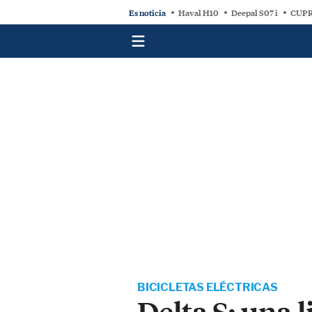
Es noticia
Haval H10
Deepal S07 i
CUPR
BICICLETAS ELÉCTRICAS
Delta S: una l