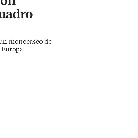
cuadro
n un monocasco de
n Europa.