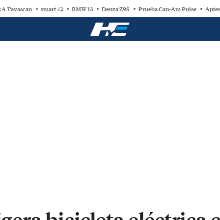
A Tavascan
smart #2
BMW i3
Denza Z9S
Prueba Can-Am Pulse
Apter
igera bicicleta eléctrica 