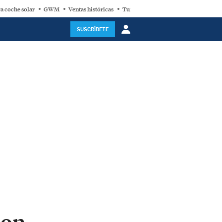
a coche solar
GWM
Ventas históricas
Turbina eólica
SUSCRÍBETE
con