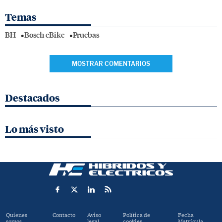
Temas
BH
Bosch eBike
Pruebas
MOSTRAR COMENTARIOS
Destacados
Lo más visto
Quienes
Contacto
Aviso
Política de
Fecha
somos
legal
cookies
Matrícula