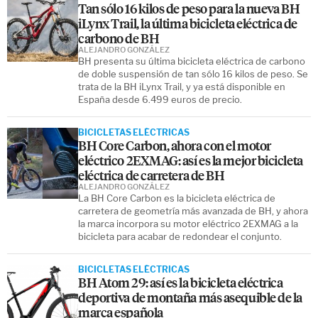
Tan sólo 16 kilos de peso para la nueva BH
iLynx Trail, la última bicicleta eléctrica de
carbono de BH
ALEJANDRO GONZÁLEZ
BH presenta su última bicicleta eléctrica de carbono
de doble suspensión de tan sólo 16 kilos de peso. Se
trata de la BH iLynx Trail, y ya está disponible en
España desde 6.499 euros de precio.
BICICLETAS ELÉCTRICAS
BH Core Carbon, ahora con el motor
eléctrico 2EXMAG: así es la mejor bicicleta
eléctrica de carretera de BH
ALEJANDRO GONZÁLEZ
La BH Core Carbon es la bicicleta eléctrica de
carretera de geometría más avanzada de BH, y ahora
la marca incorpora su motor eléctrico 2EXMAG a la
bicicleta para acabar de redondear el conjunto.
BICICLETAS ELÉCTRICAS
BH Atom 29: así es la bicicleta eléctrica
deportiva de montaña más asequible de la
marca española