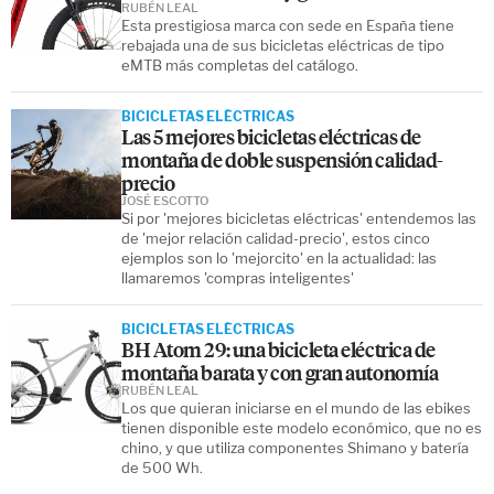
RUBÉN LEAL
Esta prestigiosa marca con sede en España tiene
rebajada una de sus bicicletas eléctricas de tipo
eMTB más completas del catálogo.
BICICLETAS ELÉCTRICAS
Las 5 mejores bicicletas eléctricas de
montaña de doble suspensión calidad-
precio
JOSÉ ESCOTTO
Si por 'mejores bicicletas eléctricas' entendemos las
de 'mejor relación calidad-precio', estos cinco
ejemplos son lo 'mejorcito' en la actualidad: las
llamaremos 'compras inteligentes'
BICICLETAS ELÉCTRICAS
BH Atom 29: una bicicleta eléctrica de
montaña barata y con gran autonomía
RUBÉN LEAL
Los que quieran iniciarse en el mundo de las ebikes
tienen disponible este modelo económico, que no es
chino, y que utiliza componentes Shimano y batería
de 500 Wh.