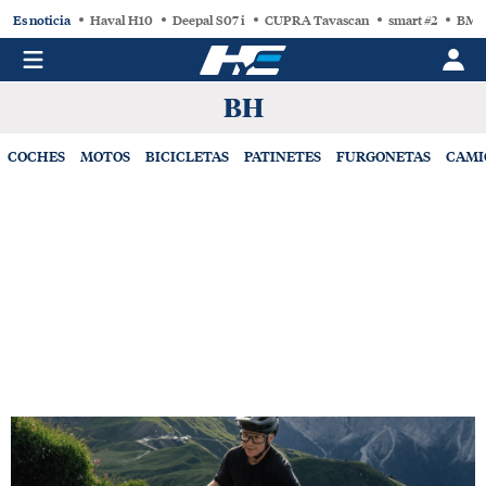
Es noticia
Haval H10
Deepal S07 i
CUPRA Tavascan
smart #2
BMW
BH
COCHES
MOTOS
BICICLETAS
PATINETES
FURGONETAS
CAMI