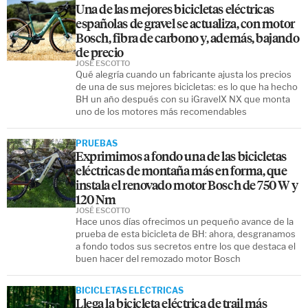
Una de las mejores bicicletas eléctricas
españolas de gravel se actualiza, con motor
Bosch, fibra de carbono y, además, bajando
de precio
JOSÉ ESCOTTO
Qué alegría cuando un fabricante ajusta los precios
de una de sus mejores bicicletas: es lo que ha hecho
BH un año después con su iGravelX NX que monta
uno de los motores más recomendables
PRUEBAS
Exprimimos a fondo una de las bicicletas
eléctricas de montaña más en forma, que
instala el renovado motor Bosch de 750 W y
120 Nm
JOSÉ ESCOTTO
Hace unos días ofrecimos un pequeño avance de la
prueba de esta bicicleta de BH: ahora, desgranamos
a fondo todos sus secretos entre los que destaca el
buen hacer del remozado motor Bosch
BICICLETAS ELÉCTRICAS
Llega la bicicleta eléctrica de trail más