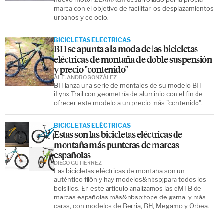
marca con el objetivo de facilitar los desplazamientos
urbanos y de ocio.
BICICLETAS ELÉCTRICAS
BH se apunta a la moda de las bicicletas
eléctricas de montaña de doble suspensión
y precio "contenido"
ALEJANDRO GONZÁLEZ
BH lanza una serie de montajes de su modelo BH
iLynx Trail con geometría de aluminio con el fin de
ofrecer este modelo a un precio más "contenido".
BICICLETAS ELÉCTRICAS
Estas son las bicicletas eléctricas de
montaña más punteras de marcas
españolas
DIEGO GUTIÉRREZ
Las bicicletas eléctricas de montaña son un
auténtico filón y hay modelos&nbsp;para todos los
bolsillos. En este artículo analizamos las eMTB de
marcas españolas más&nbsp;tope de gama, y más
caras, con modelos de Berria, BH, Megamo y Orbea.