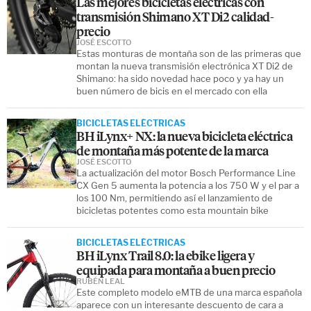
Las mejores bicicletas eléctricas con
transmisión Shimano XT Di2 calidad-
precio
JOSÉ ESCOTTO
Estas monturas de montaña son de las primeras que
montan la nueva transmisión electrónica XT Di2 de
Shimano: ha sido novedad hace poco y ya hay un
buen número de bicis en el mercado con ella
BICICLETAS ELÉCTRICAS
BH iLynx+ NX: la nueva bicicleta eléctrica
de montaña más potente de la marca
JOSÉ ESCOTTO
La actualización del motor Bosch Performance Line
CX Gen 5 aumenta la potencia a los 750 W y el par a
los 100 Nm, permitiendo así el lanzamiento de
bicicletas potentes como esta mountain bike
BICICLETAS ELÉCTRICAS
BH iLynx Trail 8.0: la ebike ligera y
equipada para montaña a buen precio
RUBÉN LEAL
Este completo modelo eMTB de una marca española
aparece con un interesante descuento de cara a