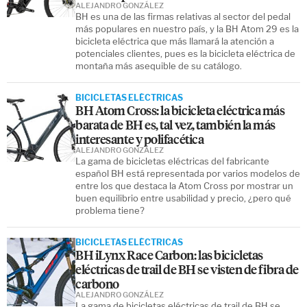
ALEJANDRO GONZÁLEZ
BH es una de las firmas relativas al sector del pedal
más populares en nuestro país, y la BH Atom 29 es la
bicicleta eléctrica que más llamará la atención a
potenciales clientes, pues es la bicicleta eléctrica de
montaña más asequible de su catálogo.
BICICLETAS ELÉCTRICAS
BH Atom Cross: la bicicleta eléctrica más
barata de BH es, tal vez, también la más
interesante y polifacética
ALEJANDRO GONZÁLEZ
La gama de bicicletas eléctricas del fabricante
español BH está representada por varios modelos de
entre los que destaca la Atom Cross por mostrar un
buen equilibrio entre usabilidad y precio, ¿pero qué
problema tiene?
BICICLETAS ELÉCTRICAS
BH iLynx Race Carbon: las bicicletas
eléctricas de trail de BH se visten de fibra de
carbono
ALEJANDRO GONZÁLEZ
La gama de bicicletas eléctricas de trail de BH se