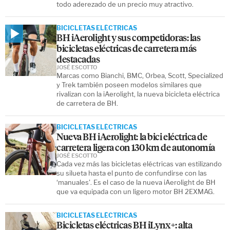
todo aderezado de un precio muy atractivo.
BICICLETAS ELÉCTRICAS
BH iAerolight y sus competidoras: las
bicicletas eléctricas de carretera más
destacadas
JOSÉ ESCOTTO
Marcas como Bianchi, BMC, Orbea, Scott, Specialized
y Trek también poseen modelos similares que
rivalizan con la iAerolight, la nueva bicicleta eléctrica
de carretera de BH.
BICICLETAS ELÉCTRICAS
Nueva BH iAerolight: la bici eléctrica de
carretera ligera con 130 km de autonomía
JOSÉ ESCOTTO
Cada vez más las bicicletas eléctricas van estilizando
su silueta hasta el punto de confundirse con las
‘manuales'. Es el caso de la nueva iAerolight de BH
que va equipada con un ligero motor BH 2EXMAG.
BICICLETAS ELÉCTRICAS
Bicicletas eléctricas BH iLynx+: alta