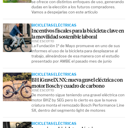
se ofrece con distintos enfoques de uso, generando
dudas en la elección a los futuros compradores.
Vamos a despejarlas con este artículo
BICICLETAS ELÉCTRICAS
Incentivos fiscales para la bicicleta: clave en
la movilidad sostenible laboral
JOSÉ ESCOTTO
La Fundación 1º de Mayo promueve en uno de sus
informes el uso de la bicicleta para desplazarse al
trabajo, alineándose de esa manera con el estudio
presentado por AMBE el pasado mes de junio
BICICLETAS ELÉCTRICAS
BH iGravelX NX: nueva gravel eléctrica con
motor Bosch y cuadro de carbono
JOSÉ ESCOTTO
De momento sigue teniendo una gravel eléctrica con
motor BHZ by SEG pero lo cierto es que la nueva
criatura monta el remozado Bosch Performance Line
SX, dentro del segmento light de motores
BICICLETAS ELÉCTRICAS