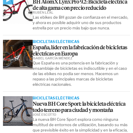
BH AtomX Lynx Pro 9.2: Bicicleta eléctrica
de alta gama con precio reducido
RUBÉN LEAL
Las ebikes de BH gozan de confianza en el mercado,
y ahora es posible adquirir uno de sus productos
estrella por un precio más bajo que nunca.
BICICLETAS ELÉCTRICAS
España, líder en la fabricación de bicicletas
eléctricas en Europa
ISABEL GARCÍA MÉNDEZ
Que España es una potencia en la fabricación y
ensamblaje de bicicletas es indiscutible y en el caso
de las ebikes no podía ser menos. Hacemos un
repaso a las principales marcas de bicicletas
eléctricas nacionales.
BICICLETAS ELÉCTRICAS
Nueva BH Core Sport: la bicicleta eléctrica
todo terreno para ciudad y montaña
JOSÉ ESCOTTO
La nueva BH Core Sport explora como ninguna
multitud de entornos de utilización, basando su más
que previsible éxito en la simplicidad y en la eficacia,