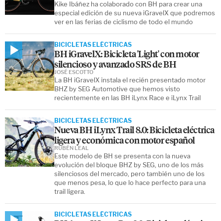
Kike Ibáñez ha colaborado con BH para crear una
especial edición de su nueva iGravelX que podremos
ver en las ferias de ciclismo de todo el mundo
BICICLETAS ELÉCTRICAS
BH iGravelX: Bicicleta 'Light' con motor
silencioso y avanzado SRS de BH
JOSÉ ESCOTTO
La BH iGravelX instala el recién presentado motor
BHZ by SEG Automotive que hemos visto
recientemente en las BH iLynx Race e iLynx Trail
BICICLETAS ELÉCTRICAS
Nueva BH iLynx Trail 8.0: Bicicleta eléctrica
ligera y económica con motor español
RUBÉN LEAL
Este modelo de BH se presenta con la nueva
evolución del bloque BHZ by SEG, uno de los más
silenciosos del mercado, pero también uno de los
que menos pesa, lo que lo hace perfecto para una
trail ligera.
BICICLETAS ELÉCTRICAS