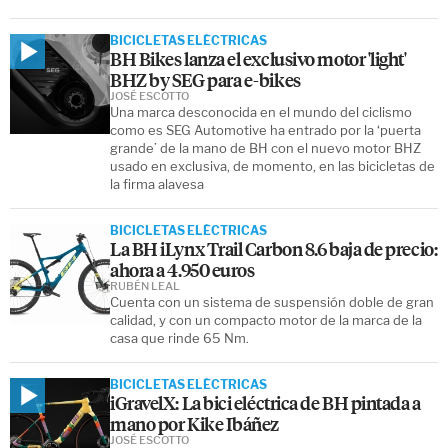
BICICLETAS ELÉCTRICAS
BH Bikes lanza el exclusivo motor 'light'
BHZ by SEG para e-bikes
JOSÉ ESCOTTO
Una marca desconocida en el mundo del ciclismo
como es SEG Automotive ha entrado por la ‘puerta
grande’ de la mano de BH con el nuevo motor BHZ
usado en exclusiva, de momento, en las bicicletas de
la firma alavesa
BICICLETAS ELÉCTRICAS
La BH iLynx Trail Carbon 8.6 baja de precio:
ahora a 4.950 euros
RUBÉN LEAL
Cuenta con un sistema de suspensión doble de gran
calidad, y con un compacto motor de la marca de la
casa que rinde 65 Nm.
BICICLETAS ELÉCTRICAS
iGravelX: La bici eléctrica de BH pintada a
mano por Kike Ibáñez
JOSÉ ESCOTTO