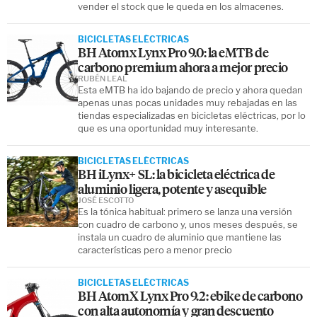
vender el stock que le queda en los almacenes.
BICICLETAS ELÉCTRICAS
BH Atomx Lynx Pro 9.0: la eMTB de
carbono premium ahora a mejor precio
RUBÉN LEAL
Esta eMTB ha ido bajando de precio y ahora quedan
apenas unas pocas unidades muy rebajadas en las
tiendas especializadas en bicicletas eléctricas, por lo
que es una oportunidad muy interesante.
BICICLETAS ELÉCTRICAS
BH iLynx+ SL: la bicicleta eléctrica de
aluminio ligera, potente y asequible
JOSÉ ESCOTTO
Es la tónica habitual: primero se lanza una versión
con cuadro de carbono y, unos meses después, se
instala un cuadro de aluminio que mantiene las
características pero a menor precio
BICICLETAS ELÉCTRICAS
BH AtomX Lynx Pro 9.2: ebike de carbono
con alta autonomía y gran descuento