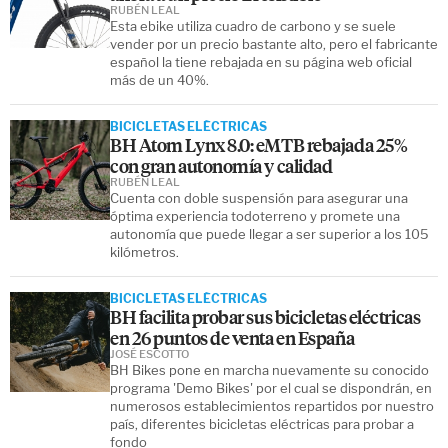
RUBÉN LEAL
Esta ebike utiliza cuadro de carbono y se suele
vender por un precio bastante alto, pero el fabricante
español la tiene rebajada en su página web oficial
más de un 40%.
BICICLETAS ELÉCTRICAS
BH Atom Lynx 8.0: eMTB rebajada 25%
con gran autonomía y calidad
RUBÉN LEAL
Cuenta con doble suspensión para asegurar una
óptima experiencia todoterreno y promete una
autonomía que puede llegar a ser superior a los 105
kilómetros.
BICICLETAS ELÉCTRICAS
BH facilita probar sus bicicletas eléctricas
en 26 puntos de venta en España
JOSÉ ESCOTTO
BH Bikes pone en marcha nuevamente su conocido
programa 'Demo Bikes' por el cual se dispondrán, en
numerosos establecimientos repartidos por nuestro
país, diferentes bicicletas eléctricas para probar a
fondo