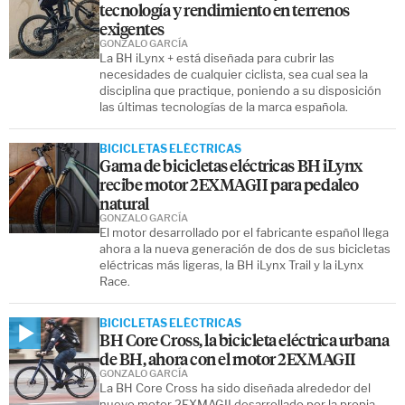
tecnología y rendimiento en terrenos
exigentes
GONZALO GARCÍA
La BH iLynx + está diseñada para cubrir las
necesidades de cualquier ciclista, sea cual sea la
disciplina que practique, poniendo a su disposición
las últimas tecnologías de la marca española.
BICICLETAS ELÉCTRICAS
Gama de bicicletas eléctricas BH iLynx
recibe motor 2EXMAGII para pedaleo
natural
GONZALO GARCÍA
El motor desarrollado por el fabricante español llega
ahora a la nueva generación de dos de sus bicicletas
eléctricas más ligeras, la BH iLynx Trail y la iLynx
Race.
BICICLETAS ELÉCTRICAS
BH Core Cross, la bicicleta eléctrica urbana
de BH, ahora con el motor 2EXMAGII
GONZALO GARCÍA
La BH Core Cross ha sido diseñada alrededor del
nuevo motor 2EXMAGII desarrollado por la propia