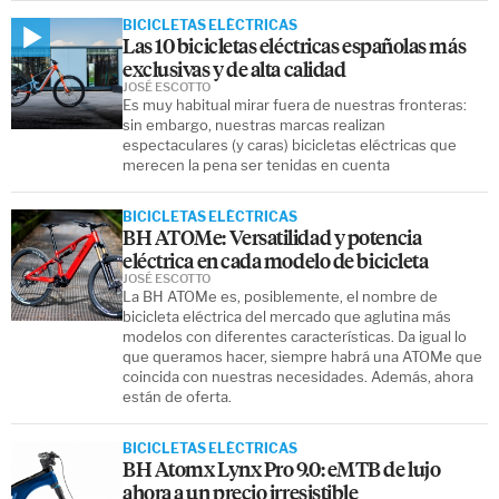
BICICLETAS ELÉCTRICAS
Las 10 bicicletas eléctricas españolas más
exclusivas y de alta calidad
JOSÉ ESCOTTO
Es muy habitual mirar fuera de nuestras fronteras:
sin embargo, nuestras marcas realizan
espectaculares (y caras) bicicletas eléctricas que
merecen la pena ser tenidas en cuenta
BICICLETAS ELÉCTRICAS
BH ATOMe: Versatilidad y potencia
eléctrica en cada modelo de bicicleta
JOSÉ ESCOTTO
La BH ATOMe es, posiblemente, el nombre de
bicicleta eléctrica del mercado que aglutina más
modelos con diferentes características. Da igual lo
que queramos hacer, siempre habrá una ATOMe que
coincida con nuestras necesidades. Además, ahora
están de oferta.
BICICLETAS ELÉCTRICAS
BH Atomx Lynx Pro 9.0: eMTB de lujo
ahora a un precio irresistible