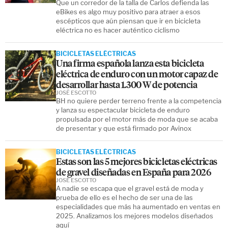
Que un corredor de la talla de Carlos defienda las
eBikes es algo muy positivo para atraer a esos
escépticos que aún piensan que ir en bicicleta
eléctrica no es hacer auténtico ciclismo
BICICLETAS ELÉCTRICAS
Una firma española lanza esta bicicleta
eléctrica de enduro con un motor capaz de
desarrollar hasta 1.300 W de potencia
JOSÉ ESCOTTO
BH no quiere perder terreno frente a la competencia
y lanza su espectacular bicicleta de enduro
propulsada por el motor más de moda que se acaba
de presentar y que está firmado por Avinox
BICICLETAS ELÉCTRICAS
Estas son las 5 mejores bicicletas eléctricas
de gravel diseñadas en España para 2026
JOSÉ ESCOTTO
A nadie se escapa que el gravel está de moda y
prueba de ello es el hecho de ser una de las
especialidades que más ha aumentado en ventas en
2025. Analizamos los mejores modelos diseñados
aquí