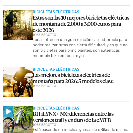
BICICLETAS ELÉCTRICAS
Estas son las 10 mejores bicicletas eléctricas
de montaña de 2.000 a 3.000 euros para
este 2026
JOSÉ ESCOTTO
Todas ofrecen una gran relación calidad-precio para
poder realizar rutas con cierta dificultad: y es que no
son bicicletas para principiantes, son auténticas
mountain bike en toda regla
BICICLETAS ELÉCTRICAS
Las mejores bicicletas eléctricas de
montaña para 2026: 5 modelos clave
JOSÉ ESCOTTO
BICICLETAS ELÉCTRICAS
BH iLYNX+ NX: diferencias entre las
versiones trail y enduro de la eMTB
JOSÉ ESCOTTO
Está pasando en muchas gamas de eBikes: la misma