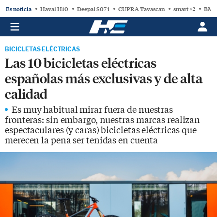
Es noticia
Haval H10
Deepal S07 i
CUPRA Tavascan
smart #2
BMW
BICICLETAS ELÉCTRICAS
Las 10 bicicletas eléctricas
españolas más exclusivas y de alta
calidad
Es muy habitual mirar fuera de nuestras
fronteras: sin embargo, nuestras marcas realizan
espectaculares (y caras) bicicletas eléctricas que
merecen la pena ser tenidas en cuenta