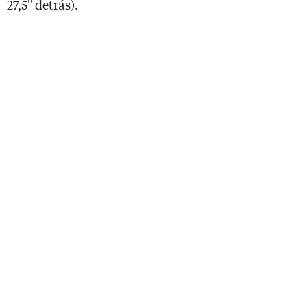
27,5'' detrás).