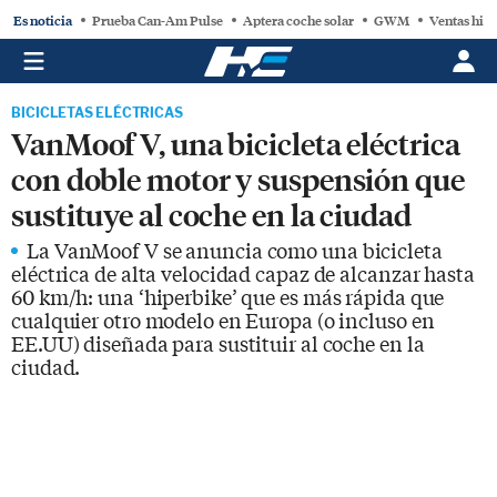
Es noticia
Prueba Can-Am Pulse
Aptera coche solar
GWM
Ventas hist
BICICLETAS ELÉCTRICAS
VanMoof V, una bicicleta eléctrica
con doble motor y suspensión que
sustituye al coche en la ciudad
La VanMoof V se anuncia como una bicicleta
eléctrica de alta velocidad capaz de alcanzar hasta
60 km/h: una ‘hiperbike’ que es más rápida que
cualquier otro modelo en Europa (o incluso en
EE.UU) diseñada para sustituir al coche en la
ciudad.