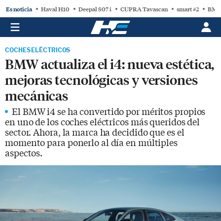
Es noticia
Haval H10
Deepal S07 i
CUPRA Tavascan
smart #2
BMW
COCHES ELÉCTRICOS
BMW actualiza el i4: nueva estética,
mejoras tecnológicas y versiones
mecánicas
El BMW i4 se ha convertido por méritos propios
en uno de los coches eléctricos más queridos del
sector. Ahora, la marca ha decidido que es el
momento para ponerlo al día en múltiples
aspectos.