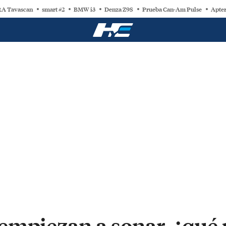
A Tavascan
smart #2
BMW i3
Denza Z9S
Prueba Can-Am Pulse
Apter
empiezan a sonar, ¿qu