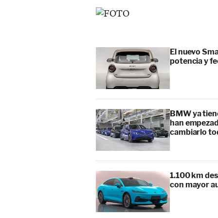
El nuevo Sma
potencia y f
BMW ya tiene
han empezado
cambiarlo t
1.100 km des
con mayor au