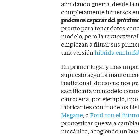
aún dando guerra, desde la 
completamente inmersos en e
podemos esperar del próxim
pronto para tener datos conci
modelo, pero la
rumorsfera
l
empiezan a filtrar sus prime
una versión
híbrida enchufa
En primer lugar y más impor
supuesto seguirá manteniendo
tradicional, de eso no nos 
sacrificaría un modelo como e
carrocería, por ejemplo, tipo
fabricantes con modelos hi
Megane
, o
Ford con el futu
pronosticar que va a cambiar
mecánico, acogiendo un buen 