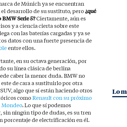
marca de Múnich ya se encuentran
l desarrollo de su sustituto, pero
¿qué
o BMW Serie 5?
Ciertamente, aún es
sos y a ciencia cierta sobre este
lega con las baterías cargadas y ya se
ros datos con una fuerte presencia de
ble
entre ellos.
tante, en su octava generación, por
 su línea clásica de berlina
puede caber la menor duda. BMW no
ste de cara a sustituirlo por otra
 SUV, algo que sí están haciendo otros
Lo m
stóricos como
Renault con su próximo
ro Mondeo
. Lo que sí podemos
, sin ningún tipo de dudas, es su tren
porcentaje de electrificación en él.