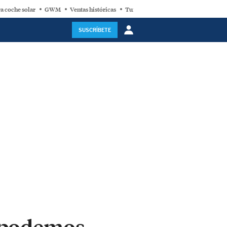
a coche solar
GWM
Ventas históricas
Turbina eólica
SUSCRÍBETE
é podemos