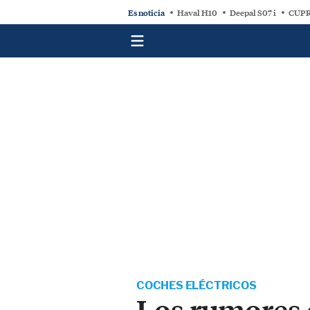
Es noticia
Haval H10
Deepal S07 i
CUPR
COCHES ELÉCTRICOS
Los rumores 