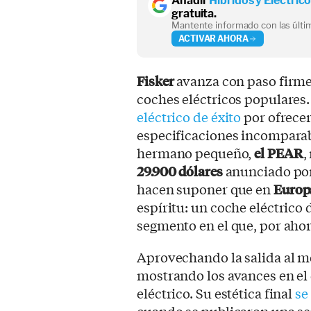
Añadir
Híbridos y Eléctric
gratuita.
Mantente informado con las últim
ACTIVAR AHORA
Fisker
avanza con paso firme
coches eléctricos populares.
eléctrico de éxito
por ofrece
especificaciones incomparab
hermano pequeño,
el PEAR
,
29.900 dólares
anunciado por
hacen suponer que en
Europ
espíritu: un coche eléctrico
segmento en el que, por ahora
Aprovechando la salida al m
mostrando los avances en el
eléctrico. Su estética final
se