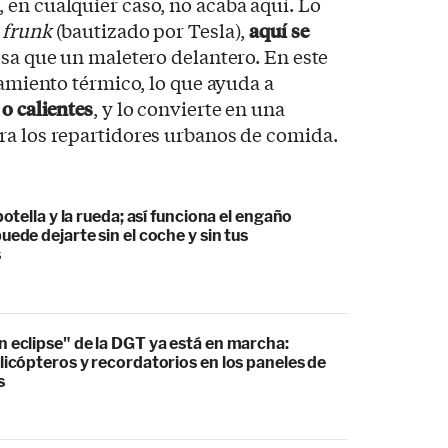
en cualquier caso, no acaba aquí. Lo
a
frunk
(bautizado por Tesla),
aquí se
cosa que un maletero delantero. En este
lamiento térmico, lo que ayuda a
o calientes
, y lo convierte en una
ra los repartidores urbanos de comida.
botella y la rueda; así funciona el engaño
uede dejarte sin el coche y sin tus
s
 eclipse" de la DGT ya está en marcha:
licópteros y recordatorios en los paneles de
s