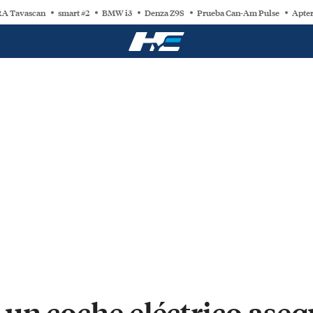
A Tavascan
smart #2
BMW i3
Denza Z9S
Prueba Can-Am Pulse
Apter
un coche eléctrico aseq