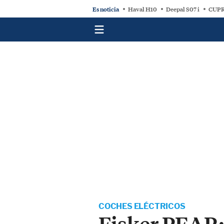
Es noticia
Haval H10
Deepal S07 i
CUPR
COCHES ELÉCTRICOS
Fisker PEAR: 