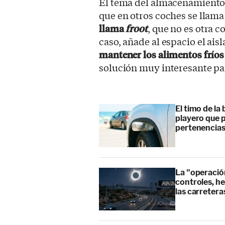
El tema del almacenamiento, 
que en otros coches se llam
llama
froot
, que no es otra 
caso, añade al espacio el ais
mantener los alimentos fríos 
solución muy interesante pa
El timo de la 
playero que p
pertenencia
La "operación
controles, he
las carretera