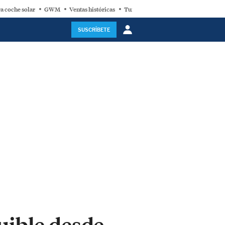
a coche solar
GWM
Ventas históricas
Turbina eólica
SUSCRÍBETE
uible desde