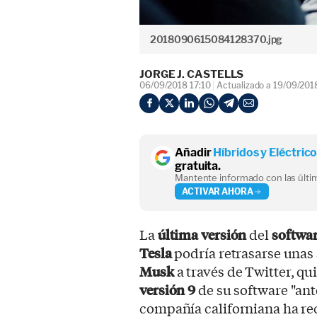
2018090615084128370.jpg
JORGE J. CASTELLS
06/09/2018 17:10
Actualizado a 19/09/201
Añadir
Híbridos y Eléctric
gratuita.
Mantente informado con las últim
ACTIVAR AHORA
La
última versión
del
softwa
Tesla
podría retrasarse unas
Musk
a través de Twitter, qu
versión 9
de su software "ant
compañía californiana ha r