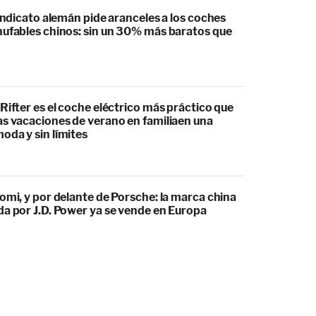
sindicato alemán pide aranceles a los coches
hufables chinos: sin un 30% más baratos que
Rifter es el coche eléctrico más práctico que
as vacaciones de verano en familiaen una
oda y sin límites
omi, y por delante de Porsche: la marca china
da por J.D. Power ya se vende en Europa