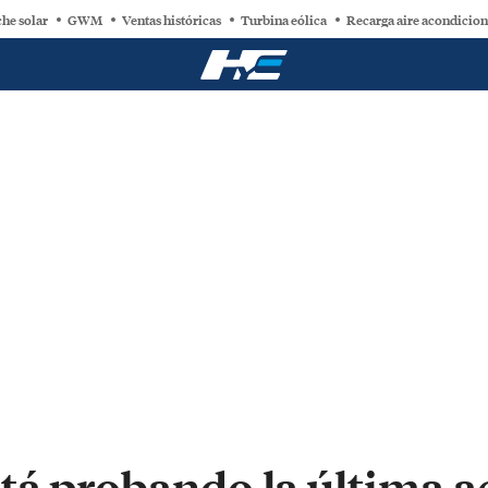
he solar
GWM
Ventas históricas
Turbina eólica
Recarga aire acondicio
tá probando la última a