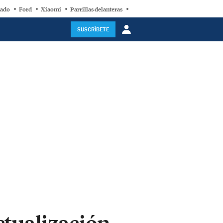
nado
Ford
Xiaomi
Parrillas delanteras
Motos eléctricas
Peugeot E-Rif
SUSCRÍBETE
ctualización