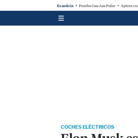
Es noticia
Prueba Can-Am Pulse
Aptera coc
COCHES ELÉCTRICOS
Elon Musk es