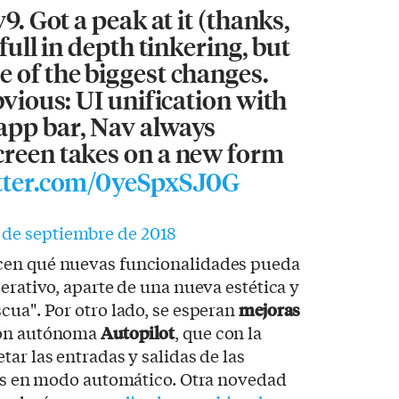
v9. Got a peak at it (thanks,
 full in depth tinkering, but
 of the biggest changes.
bvious: UI unification with
app bar, Nav always
creen takes on a new form
itter.com/0yeSpxSJ0G
 de septiembre de 2018
en qué nuevas funcionalidades pueda
erativo, aparte de una nueva estética y
cua". Por otro lado, se esperan
mejoras
ión autónoma
Autopilot
, que con la
ar las entradas y salidas de las
las en modo automático. Otra novedad