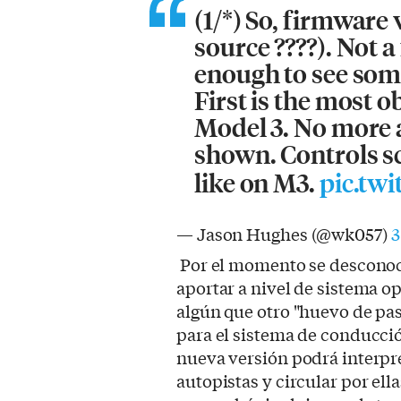
(1/*) So, firmware 
source ????). Not a
enough to see some
First is the most o
Model 3. No more 
shown. Controls s
like on M3.
pic.tw
— Jason Hughes (@wk057)
3
Por el momento se desconoc
aportar a nivel de sistema op
algún que otro "huevo de pas
para el sistema de conducc
nueva versión podrá interpret
autopistas y circular por el