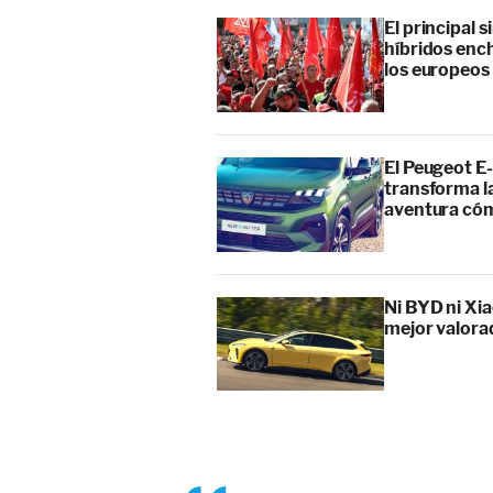
El principal 
híbridos enc
los europeos
El Peugeot E-
transforma l
aventura cóm
Ni BYD ni Xia
mejor valora