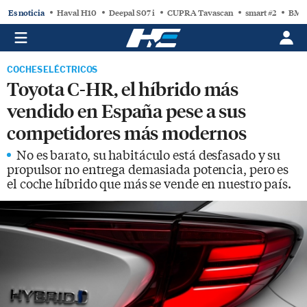
Es noticia
Haval H10
Deepal S07 i
CUPRA Tavascan
smart #2
BMW
COCHES ELÉCTRICOS
Toyota C-HR, el híbrido más
vendido en España pese a sus
competidores más modernos
No es barato, su habitáculo está desfasado y su
propulsor no entrega demasiada potencia, pero es
el coche híbrido que más se vende en nuestro país.