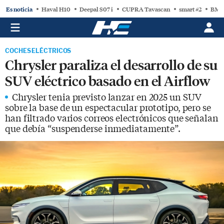
Es noticia
Haval H10
Deepal S07 i
CUPRA Tavascan
smart #2
BMW
COCHES ELÉCTRICOS
Chrysler paraliza el desarrollo de su
SUV eléctrico basado en el Airflow
Chrysler tenia previsto lanzar en 2025 un SUV
sobre la base de un espectacular prototipo, pero se
han filtrado varios correos electrónicos que señalan
que debía “suspenderse inmediatamente”.