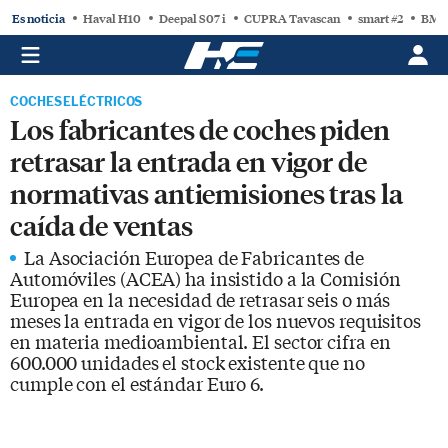
Es noticia
Haval H10
Deepal S07 i
CUPRA Tavascan
smart #2
BMW
COCHES ELÉCTRICOS
Los fabricantes de coches piden
retrasar la entrada en vigor de
normativas antiemisiones tras la
caída de ventas
La Asociación Europea de Fabricantes de
Automóviles (ACEA) ha insistido a la Comisión
Europea en la necesidad de retrasar seis o más
meses la entrada en vigor de los nuevos requisitos
en materia medioambiental. El sector cifra en
600.000 unidades el stock existente que no
cumple con el estándar Euro 6.