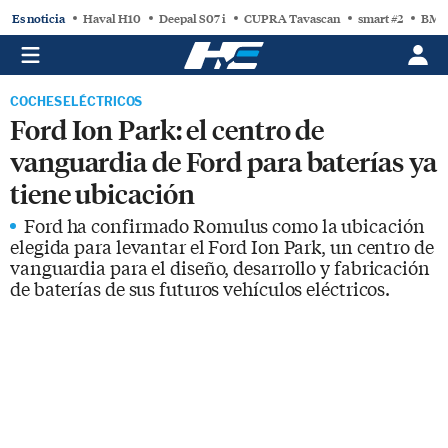
Es noticia
Haval H10
Deepal S07 i
CUPRA Tavascan
smart #2
BMW
COCHES ELÉCTRICOS
Ford Ion Park: el centro de
vanguardia de Ford para baterías ya
tiene ubicación
Ford ha confirmado Romulus como la ubicación
elegida para levantar el Ford Ion Park, un centro de
vanguardia para el diseño, desarrollo y fabricación
de baterías de sus futuros vehículos eléctricos.