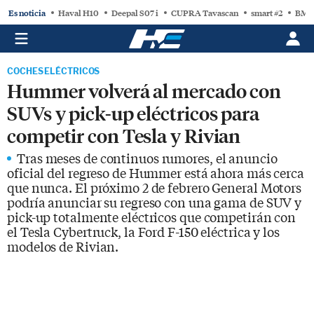
Es noticia
Haval H10
Deepal S07 i
CUPRA Tavascan
smart #2
BMW
COCHES ELÉCTRICOS
Hummer volverá al mercado con
SUVs y pick-up eléctricos para
competir con Tesla y Rivian
Tras meses de continuos rumores, el anuncio
oficial del regreso de Hummer está ahora más cerca
que nunca. El próximo 2 de febrero General Motors
podría anunciar su regreso con una gama de SUV y
pick-up totalmente eléctricos que competirán con
el Tesla Cybertruck, la Ford F-150 eléctrica y los
modelos de Rivian.