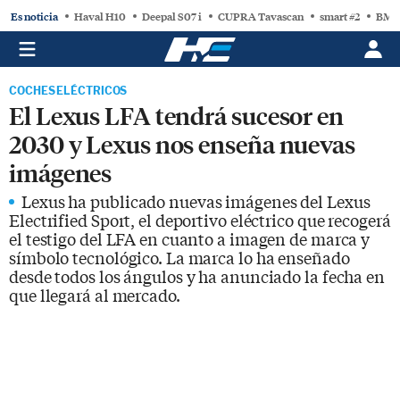
Es noticia
Haval H10
Deepal S07 i
CUPRA Tavascan
smart #2
BMW
COCHES ELÉCTRICOS
El Lexus LFA tendrá sucesor en
2030 y Lexus nos enseña nuevas
imágenes
Lexus ha publicado nuevas imágenes del Lexus
Electrified Sport, el deportivo eléctrico que recogerá
el testigo del LFA en cuanto a imagen de marca y
símbolo tecnológico. La marca lo ha enseñado
desde todos los ángulos y ha anunciado la fecha en
que llegará al mercado.