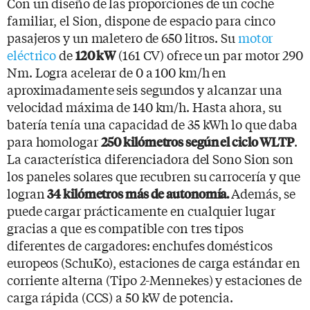
Con un diseño de las proporciones de un coche
familiar, el Sion, dispone de espacio para cinco
pasajeros y un maletero de 650 litros. Su
motor
eléctrico
de
(161 CV) ofrece un par motor 290
120 kW
Nm. Logra acelerar de 0 a 100 km/h en
aproximadamente seis segundos y alcanzar una
velocidad máxima de 140 km/h. Hasta ahora, su
batería tenía una capacidad de 35 kWh lo que daba
para homologar
.
250 kilómetros según el ciclo WLTP
La característica diferenciadora del Sono Sion son
los paneles solares que recubren su carrocería y que
logran
Además, se
34 kilómetros más de autonomía.
puede cargar prácticamente en cualquier lugar
gracias a que es compatible con tres tipos
diferentes de cargadores: enchufes domésticos
europeos (SchuKo), estaciones de carga estándar en
corriente alterna (Tipo 2-Mennekes) y estaciones de
carga rápida (CCS) a 50 kW de potencia.