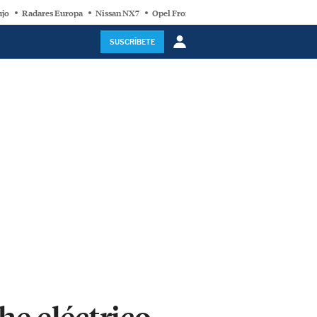
ujo
Radares Europa
Nissan NX7
Opel Frontera Electric
Motor Super-Híb
SUSCRÍBETE
he eléctrico