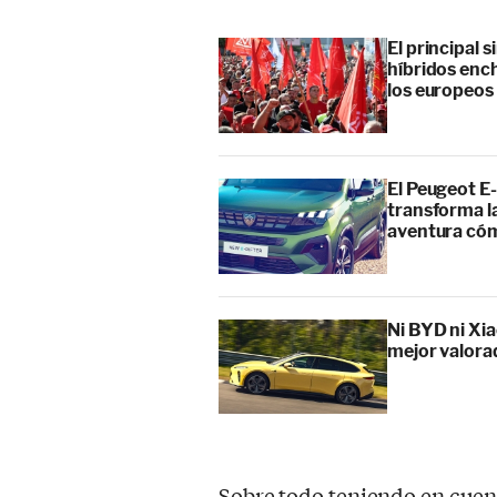
El principal 
híbridos enc
los europeos
El Peugeot E-
transforma l
aventura cóm
Ni BYD ni Xia
mejor valora
Sobre todo teniendo en cuen