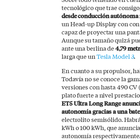
tecnológico que trae consigo
desde conducción autónoma 
un Head-up Display con con 
capaz de proyectar una panta
Aunque su tamaño quizá pue
ante una berlina de
4,79 metr
larga que un
Tesla Model 3
.
En cuanto a su propulsor, hab
Todavía no se conoce la gam
versiones con hasta 490 CV (
plato fuerte a nivel prestaci
ET5 Ultra Long Range anunci
autonomía gracias a una bate
electrolito semisólido. Habrá
kWh o 100 kWh, que anuncia
autonomía respectivamente. 