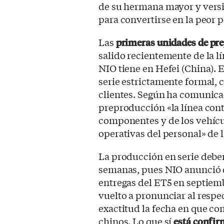
de su hermana mayor y vers
para convertirse en la peor p
Las
primeras unidades de pr
salido recientemente de la l
NIO tiene en Hefei (China). 
serie estrictamente formal, 
clientes. Según ha comunica
preproducción «la línea cont
componentes y de los vehícu
operativas del personal» de l
La producción en serie debe
semanas, pues NIO anunció 
entregas del ET5 en septiemb
vuelto a pronunciar al resp
exactitud la fecha en que co
chinos. Lo que sí
está confir