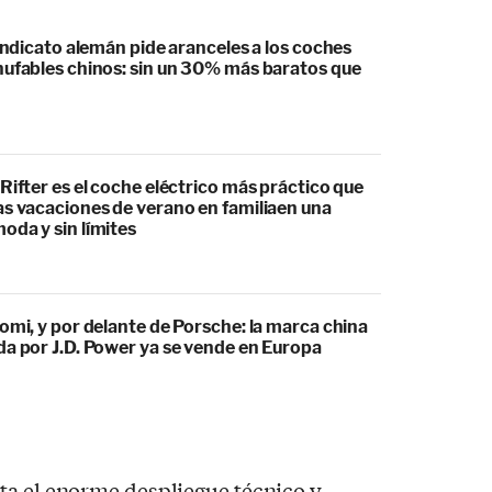
sindicato alemán pide aranceles a los coches
hufables chinos: sin un 30% más baratos que
Rifter es el coche eléctrico más práctico que
as vacaciones de verano en familiaen una
oda y sin límites
omi, y por delante de Porsche: la marca china
da por J.D. Power ya se vende en Europa
ta el enorme despliegue técnico y