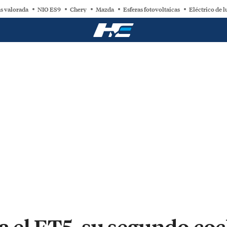
s valorada
NIO ES9
Chery
Mazda
Esferas fotovoltaicas
Eléctrico de l
a el ET5, su segundo coc