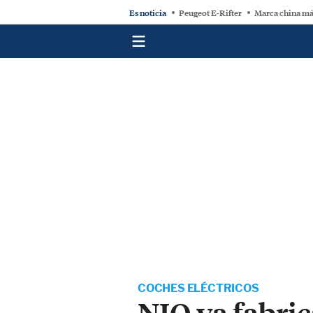
Es noticia
Peugeot E-Rifter
Marca china má
COCHES ELÉCTRICOS
NIO ya fabric