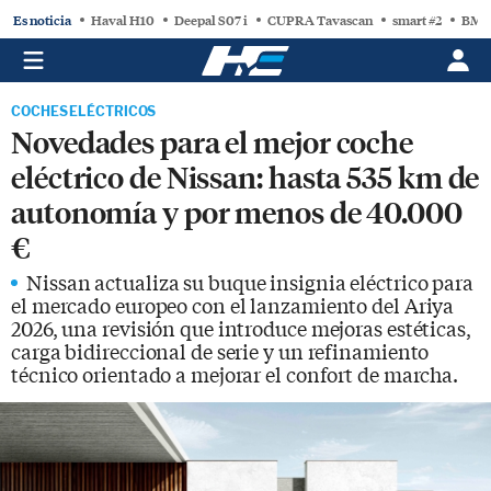
Es noticia
Haval H10
Deepal S07 i
CUPRA Tavascan
smart #2
BMW
COCHES ELÉCTRICOS
Novedades para el mejor coche
eléctrico de Nissan: hasta 535 km de
autonomía y por menos de 40.000
€
Nissan actualiza su buque insignia eléctrico para
el mercado europeo con el lanzamiento del Ariya
2026, una revisión que introduce mejoras estéticas,
carga bidireccional de serie y un refinamiento
técnico orientado a mejorar el confort de marcha.