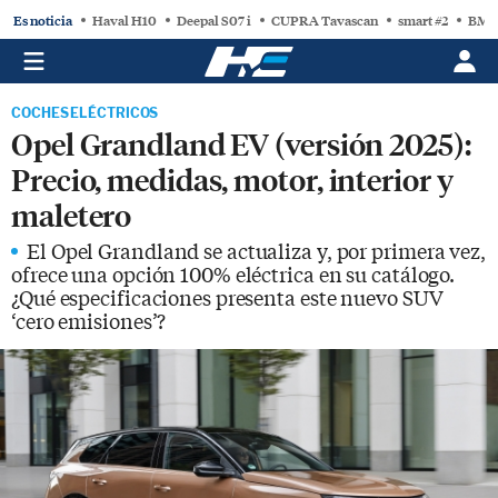
Es noticia
Haval H10
Deepal S07 i
CUPRA Tavascan
smart #2
BMW
COCHES ELÉCTRICOS
Opel Grandland EV (versión 2025):
Precio, medidas, motor, interior y
maletero
El Opel Grandland se actualiza y, por primera vez,
ofrece una opción 100% eléctrica en su catálogo.
¿Qué especificaciones presenta este nuevo SUV
‘cero emisiones’?