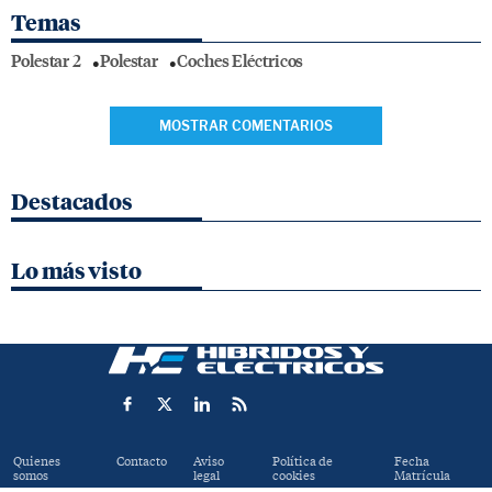
Temas
Polestar 2
Polestar
Coches Eléctricos
MOSTRAR COMENTARIOS
Destacados
Lo más visto
Quienes
Contacto
Aviso
Política de
Fecha
somos
legal
cookies
Matrícula