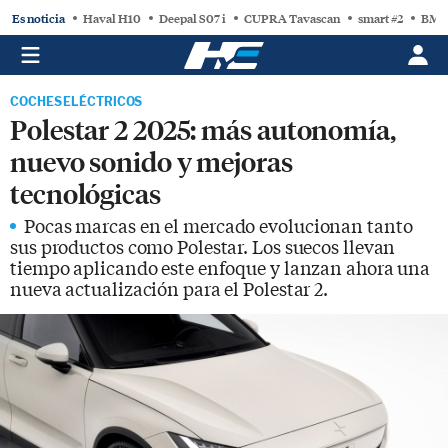
Es noticia
Haval H10
Deepal S07 i
CUPRA Tavascan
smart #2
BMW
COCHES ELÉCTRICOS
Polestar 2 2025: más autonomía,
nuevo sonido y mejoras
tecnológicas
Pocas marcas en el mercado evolucionan tanto
sus productos como Polestar. Los suecos llevan
tiempo aplicando este enfoque y lanzan ahora una
nueva actualización para el Polestar 2.