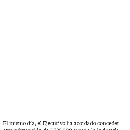
El mismo día, el Ejecutivo ha acordado conceder
otra subvención de 2.735.000 euros a la industria