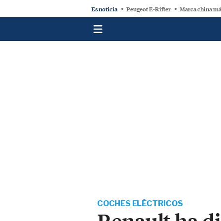
Es noticia
Peugeot E-Rifter
Marca china má
COCHES ELÉCTRICOS
Renault ha d