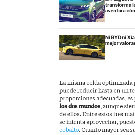
transforma l
aventura cóm
Ni BYD ni Xia
mejor valora
La misma celda optimizada 
puede reducir hasta en un te
proporciones adecuadas, es 
los dos mundos
, aunque siem
de ellos. Entre estos tres mat
se intenta aprovechar, pues
cobalto
. Cuanto mayor sea s