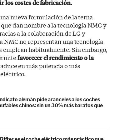
r los costes de fabricación
.
una nueva formulación de la terna
 que dan nombre a la tecnología NMC y
racias a la colaboración de LG y
ría NMC no representan una tecnología
a emplean habitualmente. Sin embargo,
ermite
favorecer el rendimiento o la
traduce en más potencia o más
eléctrico.
sindicato alemán pide aranceles a los coches
hufables chinos: sin un 30% más baratos que
Rifter es el coche eléctrico más práctico que