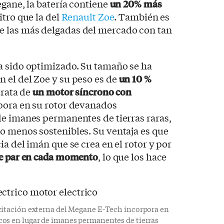
egane, la batería contiene
un 20% más
itro que la del
Renault Zoe
. También es
e las más delgadas del mercado con tan
 sido optimizado. Su tamaño se ha
 el del Zoe y su peso es de
un 10 %
 trata de
un motor síncrono con
pora en su rotor devanados
de imanes permanentes de tierras raras,
o menos sostenibles. Su ventaja es que
a del imán que se crea en el rotor y por
de par en cada momento
, lo que los hace
citación externa del Megane E-Tech incorpora en
os en lugar de imanes permanentes de tierras