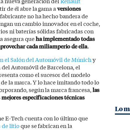
 la nueva generación del
Renault
rtir de él abre la gama a
versiones
l fabricante no ha hecho bandera de
ongan un cambio innovador en el coche,
os ni baterías sólidas fabricadas con
ma asegura que
ha implementado todas
aprovechar cada miliamperio de ella
.
n el Salón del Automóvil de Múnich
y
 del Automóvil de Barcelona, el
resenta como el sucesor del modelo
de la marca. Y lo hace imitando todo lo
corporando, según la marca francesa,
las
s mejores especificaciones técnicas
Lo m
ne E-Tech cuenta con lo último que
 de litio
que se fabrican en la