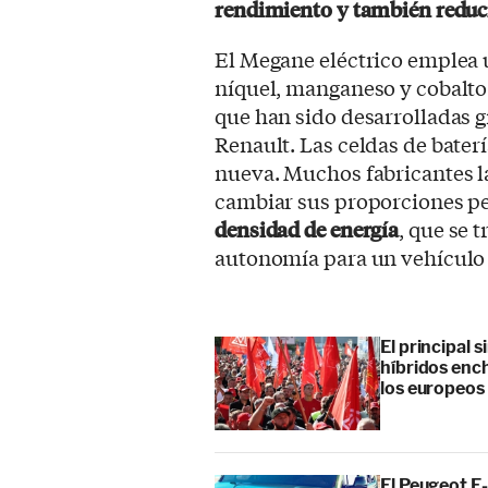
rendimiento y también reduci
El Megane eléctrico emplea 
níquel, manganeso y cobalto
que han sido desarrolladas g
Renault. Las celdas de bate
nueva. Muchos fabricantes l
cambiar sus proporciones p
densidad de energía
, que se 
autonomía para un vehículo 
El principal 
híbridos enc
los europeos
El Peugeot E-