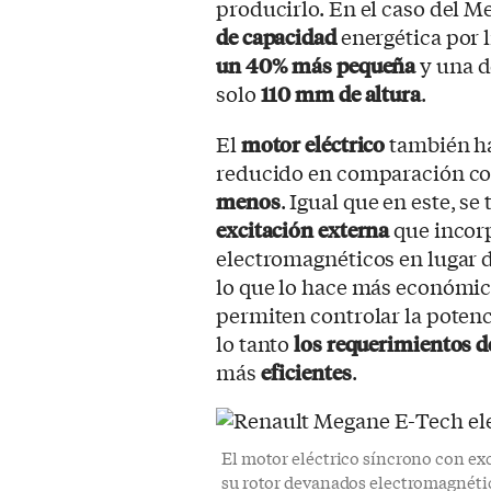
producirlo. En el caso del M
de capacidad
energética por l
un 40% más pequeña
y una d
solo
110 mm de altura
.
El
motor eléctrico
también ha
reducido en comparación con
menos
. Igual que en este, se
excitación externa
que incor
electromagnéticos en lugar 
lo que lo hace más económic
permiten controlar la potenci
lo tanto
los requerimientos 
más
eficientes
.
El motor eléctrico síncrono con ex
su rotor devanados electromagnétic