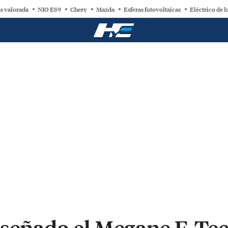
s valorada
NIO ES9
Chery
Mazda
Esferas fotovoltaicas
Eléctrico de l
iseñado el Megane E-Te