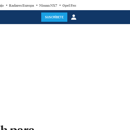
ujo
Radares Europa
Nissan NX7
Opel Frontera Electric
Motor Super-Híb
SUSCRÍBETE
ch para