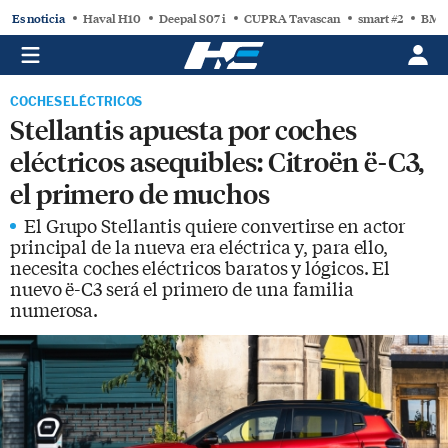
Es noticia
Haval H10
Deepal S07 i
CUPRA Tavascan
smart #2
BMW
COCHES ELÉCTRICOS
Stellantis apuesta por coches
eléctricos asequibles: Citroën ë-C3,
el primero de muchos
El Grupo Stellantis quiere convertirse en actor
principal de la nueva era eléctrica y, para ello,
necesita coches eléctricos baratos y lógicos. El
nuevo ë-C3 será el primero de una familia
numerosa.