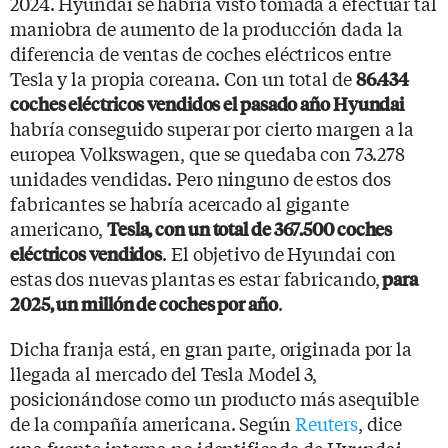
2024. Hyundai se habría visto tomada a efectuar tal
maniobra de aumento de la producción dada la
diferencia de ventas de coches eléctricos entre
Tesla y la propia coreana. Con un total de
86.434
coches eléctricos vendidos el pasado año Hyundai
habría conseguido superar por cierto margen a la
europea Volkswagen, que se quedaba con 73.278
unidades vendidas. Pero ninguno de estos dos
fabricantes se habría acercado al gigante
americano,
Tesla, con un total de 367.500 coches
. El objetivo de Hyundai con
eléctricos vendidos
estas dos nuevas plantas es estar fabricando,
para
.
2025, un millón de coches por año
Dicha franja está, en gran parte, originada por la
llegada al mercado del Tesla Model 3,
posicionándose como un producto más asequible
de la compañía americana. Según
Reuters
, dice
una fuente interna no identificada de Hyundai,