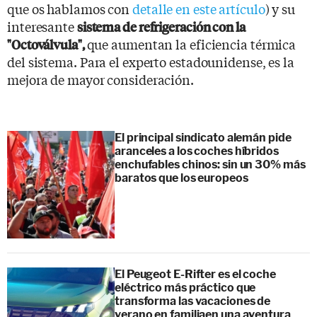
que os hablamos con
detalle en este artículo
) y su
interesante
sistema de refrigeración con la
que aumentan la eficiencia térmica
"Octoválvula",
del sistema. Para el experto estadounidense, es la
mejora de mayor consideración.
El principal sindicato alemán pide
aranceles a los coches híbridos
enchufables chinos: sin un 30% más
baratos que los europeos
El Peugeot E-Rifter es el coche
eléctrico más práctico que
transforma las vacaciones de
verano en familiaen una aventura