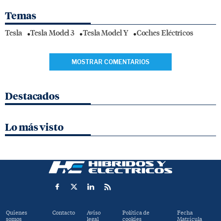
Temas
Tesla
Tesla Model 3
Tesla Model Y
Coches Eléctricos
MOSTRAR COMENTARIOS
Destacados
Lo más visto
Quienes
Contacto
Aviso
Política de
Fecha
somos
legal
cookies
Matrícula