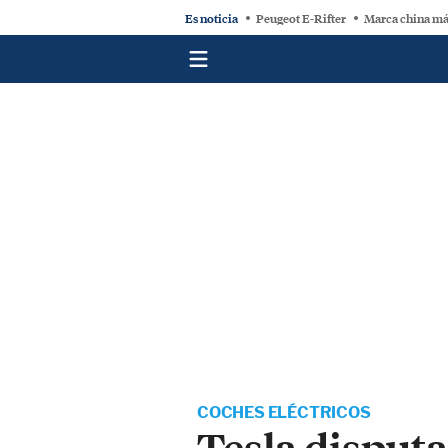
Es noticia
Peugeot E-Rifter
Marca china má
COCHES ELÉCTRICOS
Tesla disput