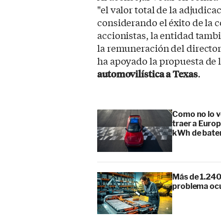
"el valor total de la adjudic
considerando el éxito de la 
accionistas, la entidad tam
la remuneración del director
ha apoyado la propuesta de 
automovilística a Texas
.
Como no lo v
traer a Europ
kWh de bate
Más de 1.240
problema ocu