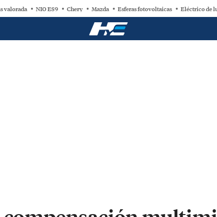
s valorada
NIO ES9
Chery
Mazda
Esferas fotovoltaicas
Eléctrico de l
a compensación multimi