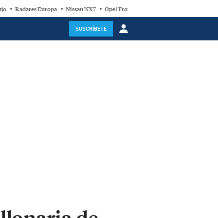
ujo
Radares Europa
Nissan NX7
Opel Frontera Electric
Motor Super-Híb
SUSCRÍBETE
llonaria de