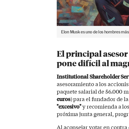
Elon Musk es uno de los hombres más 
El principal asesor 
pone difícil al m
Institutional Shareholder Ser
asesoramiento a los accionis
paquete salarial de 56.000 mi
euros
) para el fundador de l
"excesivo"
y recomienda a los
próxima junta general, progr
Al aconsejar votar en contra