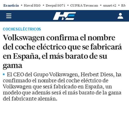
Es noticia
Haval H10
Deepal S07 i
CUPRA Tavascan
smart #2
BMW
COCHES ELÉCTRICOS
Volkswagen confirma el nombre
del coche eléctrico que se fabricará
en España, el más barato de su
gama
El CEO del Grupo Volkswagen, Herbert Diess, ha
confirmado el nombre del coche eléctrico de
Volkswagen que será fabricado en España, un
modelo que además será el más barato de la gama
del fabricante alemán.