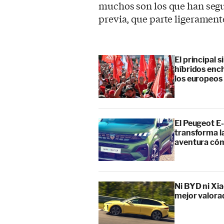
muchos son los que han seg
previa, que parte ligerament
El principal 
híbridos enc
los europeos
El Peugeot E-
transforma l
aventura cóm
Ni BYD ni Xia
mejor valora