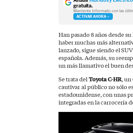
Añadir
Híbridos y Eléctric
gratuita.
Mantente informado con las últim
ACTIVAR AHORA
Han pasado 8 años desde su 
haber muchas más alternativ
lanzado, sigue siendo el SUV
española. Además, su reempl
un más llamativo el buen d
Se trata del
Toyota C-HR
, un
cautivar al público no sólo e
estadounidense, con unas p
integradas en la carrocería 