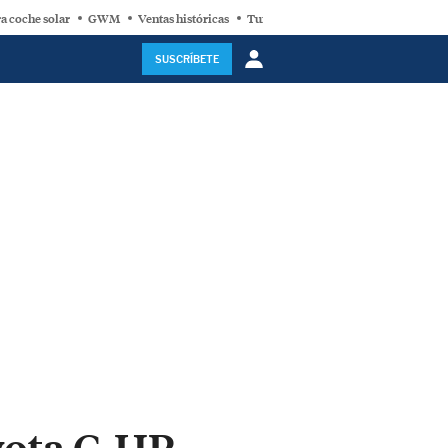
a coche solar
GWM
Ventas históricas
Turbina eólica
SUSCRÍBETE
oyota C-HR