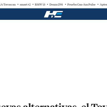
A Tavascan
smart #2
BMW i3
Denza Z9S
Prueba Can-Am Pulse
Apter
evas alternativas, el T