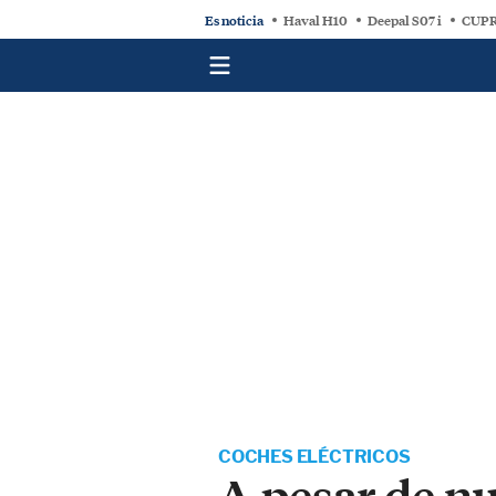
Es noticia
Haval H10
Deepal S07 i
CUPR
COCHES ELÉCTRICOS
A pesar de nu