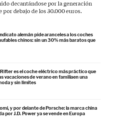
uido decantándose por la generación
e por debajo de los 30.000 euros.
sindicato alemán pide aranceles a los coches
hufables chinos: sin un 30% más baratos que
Rifter es el coche eléctrico más práctico que
as vacaciones de verano en familiaen una
oda y sin límites
omi, y por delante de Porsche: la marca china
da por J.D. Power ya se vende en Europa