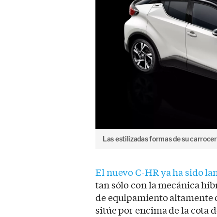
Las estilizadas formas de su carroceri
El nuevo C-HR ya ha sido l
tan sólo con la mecánica híbr
de equipamiento altamente d
sitúe por encima de la cota d