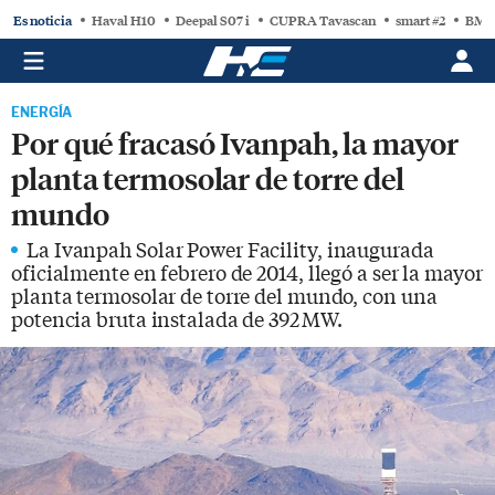
Es noticia
Haval H10
Deepal S07 i
CUPRA Tavascan
smart #2
BMW
ENERGÍA
Por qué fracasó Ivanpah, la mayor
planta termosolar de torre del
mundo
La Ivanpah Solar Power Facility, inaugurada
oficialmente en febrero de 2014, llegó a ser la mayor
planta termosolar de torre del mundo, con una
potencia bruta instalada de 392 MW.