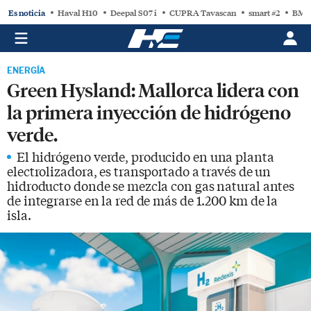
Es noticia
Haval H10
Deepal S07 i
CUPRA Tavascan
smart #2
BMW
ENERGÍA
Green Hysland: Mallorca lidera con
la primera inyección de hidrógeno
verde.
El hidrógeno verde, producido en una planta
electrolizadora, es transportado a través de un
hidroducto donde se mezcla con gas natural antes
de integrarse en la red de más de 1.200 km de la
isla.