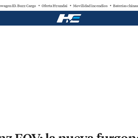
swagen ID. Buzz Cargo
Oferta Hyundai
Movilidad incendios
Baterías chinas
z EQV: la nueva furgone