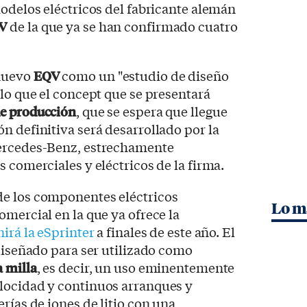
modelos eléctricos del fabricante alemán
V
de la que ya se han confirmado cuatro
 nuevo
EQV
como un "estudio de diseño
 lo que el concept que se presentará
de producción
, que se espera que llegue
ión definitiva será desarrollado por la
Mercedes-Benz, estrechamente
 comerciales y eléctricos de la firma.
e los componentes eléctricos
Lo m
omercial en la que ya ofrece la
irá la eSprinter
a finales de este año. El
 diseñado para ser utilizado como
a milla
, es decir, un uso eminentemente
locidad y continuos arranques y
rías de iones de litio con una