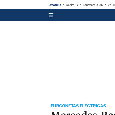
Es noticia
Geely E2
España y la UE
Volk
FURGONETAS ELÉCTRICAS
Mercedes-Ben