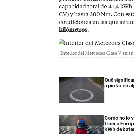
capacidad total de 41,4 kWh
CV) y hasta 300 Nm. Con esta
condiciones en las que se 
kilómetros
.
Interior del Mercedes Clase V en su
Qué signific
a pintar en a
Como no lo v
traer a Europ
kWh de bate