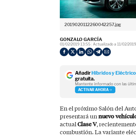
2019020112260042257.jpg
GONZALO GARCÍA
01/02/2019 13:55
Actualizado a 11/02/2019
Añadir
Híbridos y Eléctric
gratuita.
Mantente informado con las últim
ACTIVAR AHORA
En el próximo Salón del Aut
presentará un
nuevo vehículo
actual
Clase V
, recientement
combustión. La variante elé