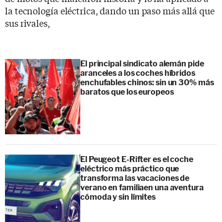
la tecnología eléctrica, dando un paso más allá que
sus rivales,
El principal sindicato alemán pide
aranceles a los coches híbridos
enchufables chinos: sin un 30% más
baratos que los europeos
El Peugeot E-Rifter es el coche
eléctrico más práctico que
transforma las vacaciones de
verano en familiaen una aventura
cómoda y sin límites