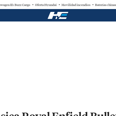
swagen ID. Buzz Cargo
Oferta Hyundai
Movilidad incendios
Baterías chinas
ásica Royal Enfield Bulle