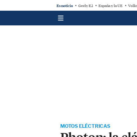
Es noticia
Geely E2
España y la UE
Volk
MOTOS ELÉCTRICAS
Photon: la cl