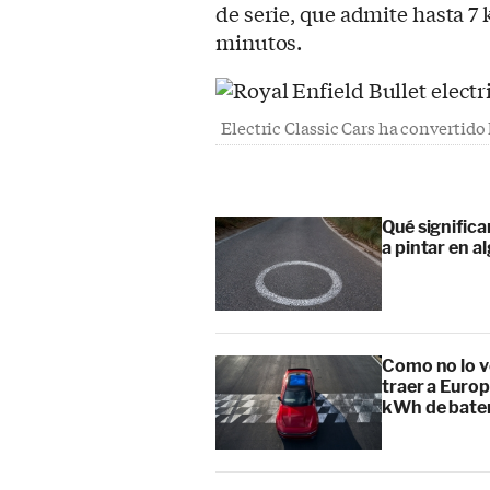
de serie, que admite hasta 7 
minutos.
Electric Classic Cars ha convertido
Qué signific
a pintar en a
Como no lo v
traer a Europ
kWh de bate