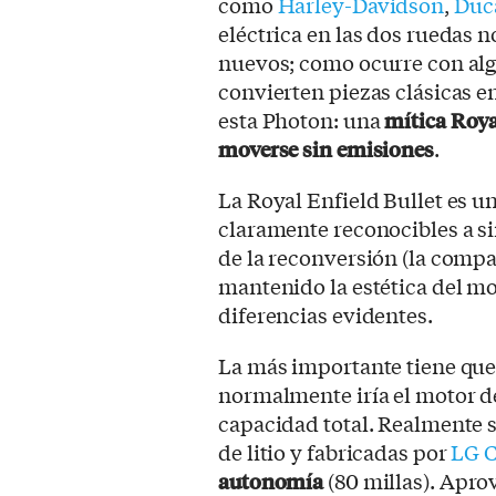
como
Harley-Davidson
,
Duc
eléctrica en las dos ruedas 
nuevos; como ocurre con al
convierten piezas clásicas e
esta Photon: una
mítica Roya
moverse sin emisiones
.
La Royal Enfield Bullet es 
claramente reconocibles a sim
de la reconversión (la compa
mantenido la estética del m
diferencias evidentes.
La más importante tiene que 
normalmente iría el motor de
capacidad total. Realmente s
de litio y fabricadas por
LG 
autonomía
(80 millas). Apro