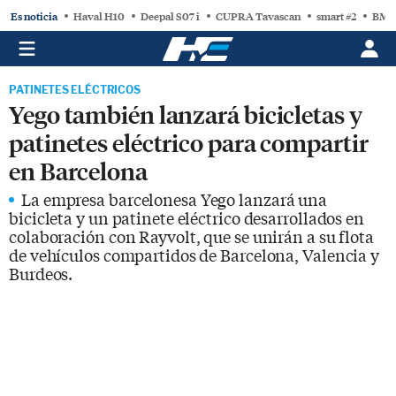
Es noticia
Haval H10
Deepal S07 i
CUPRA Tavascan
smart #2
BMW
PATINETES ELÉCTRICOS
Yego también lanzará bicicletas y
patinetes eléctrico para compartir
en Barcelona
La empresa barcelonesa Yego lanzará una
bicicleta y un patinete eléctrico desarrollados en
colaboración con Rayvolt, que se unirán a su flota
de vehículos compartidos de Barcelona, Valencia y
Burdeos.