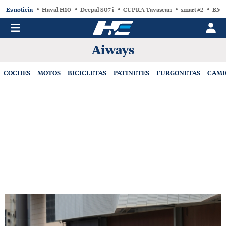
Es noticia
Haval H10
Deepal S07 i
CUPRA Tavascan
smart #2
BMW
Aiways
COCHES
MOTOS
BICICLETAS
PATINETES
FURGONETAS
CAMI