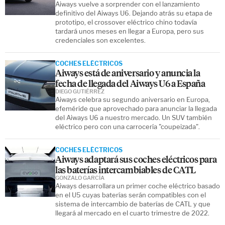
Aiways vuelve a sorprender con el lanzamiento
definitivo del Aiways U6. Dejando atrás su etapa de
prototipo, el crossover eléctrico chino todavía
tardará unos meses en llegar a Europa, pero sus
credenciales son excelentes.
COCHES ELÉCTRICOS
Aiways está de aniversario y anuncia la
fecha de llegada del Aiways U6 a España
DIEGO GUTIÉRREZ
Aiways celebra su segundo aniversario en Europa,
efeméride que aprovechado para anunciar la llegada
del Aiways U6 a nuestro mercado. Un SUV también
eléctrico pero con una carrocería "coupeizada".
COCHES ELÉCTRICOS
Aiways adaptará sus coches eléctricos para
las baterías intercambiables de CATL
GONZALO GARCÍA
Aiways desarrollara un primer coche eléctrico basado
en el U5 cuyas baterías serán compatibles con el
sistema de intercambio de baterías de CATL y que
llegará al mercado en el cuarto trimestre de 2022.