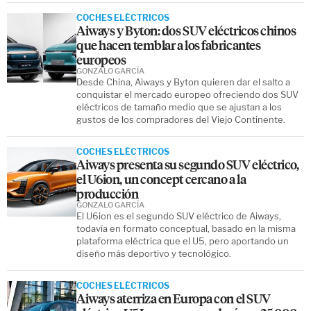
COCHES ELÉCTRICOS
Aiways y Byton: dos SUV eléctricos chinos
que hacen temblar a los fabricantes
europeos
GONZALO GARCÍA
Desde China, Aiways y Byton quieren dar el salto a
conquistar el mercado europeo ofreciendo dos SUV
eléctricos de tamaño medio que se ajustan a los
gustos de los compradores del Viejo Continente.
COCHES ELÉCTRICOS
Aiways presenta su segundo SUV eléctrico,
el U6ion, un concept cercano a la
producción
GONZALO GARCÍA
El U6ion es el segundo SUV eléctrico de Aiways,
todavía en formato conceptual, basado en la misma
plataforma eléctrica que el U5, pero aportando un
diseño más deportivo y tecnológico.
COCHES ELÉCTRICOS
Aiways aterriza en Europa con el SUV