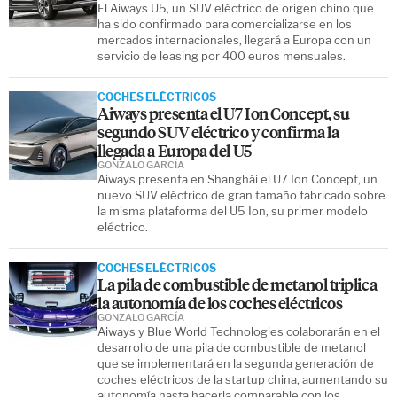
El Aiways U5, un SUV eléctrico de origen chino que
ha sido confirmado para comercializarse en los
mercados internacionales, llegará a Europa con un
servicio de leasing por 400 euros mensuales.
COCHES ELÉCTRICOS
Aiways presenta el U7 Ion Concept, su
segundo SUV eléctrico y confirma la
llegada a Europa del U5
GONZALO GARCÍA
Aiways presenta en Shanghái el U7 Ion Concept, un
nuevo SUV eléctrico de gran tamaño fabricado sobre
la misma plataforma del U5 Ion, su primer modelo
eléctrico.
COCHES ELÉCTRICOS
La pila de combustible de metanol triplica
la autonomía de los coches eléctricos
GONZALO GARCÍA
Aiways y Blue World Technologies colaborarán en el
desarrollo de una pila de combustible de metanol
que se implementará en la segunda generación de
coches eléctricos de la startup china, aumentando su
autonomía hasta hacerla comparable con los