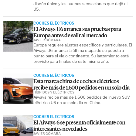
diseño único y las buenas sensaciones que dejó el
U5.
COCHES ELÉCTRICOS
El Aiways U6 arranca sus pruebas para
Europa antes de salir al mercado
JAVIER GÓMARA
Europa requiere ajustes específicos y particulares. El
Aiways U6 arranca la última etapa de su puesta a
punto para el viejo continente. Su lanzamiento está
previsto para finales de este mismo año.
COCHES ELÉCTRICOS
Esta marca china de coches eléctricos
recibe más de 1.600 pedidos en un solo día
HÍBRIDOS Y ELÉCTRICOS
Aiways recibe más de 1.600 pedidos del nuevo SUV
eléctrico U6 en un solo día en China.
COCHES ELÉCTRICOS
El Aiways 6 se presenta oficialmente con
interesantes novedades
JAVIER GÓMARA