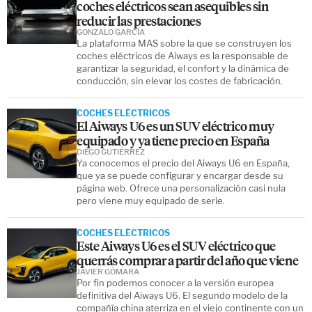
coches eléctricos sean asequibles sin
reducir las prestaciones
GONZALO GARCÍA
La plataforma MAS sobre la que se construyen los
coches eléctricos de Aiways es la responsable de
garantizar la seguridad, el confort y la dinámica de
conducción, sin elevar los costes de fabricación.
COCHES ELÉCTRICOS
El Aiways U6 es un SUV eléctrico muy
equipado y ya tiene precio en España
DIEGO GUTIÉRREZ
Ya conocemos el precio del Aiways U6 en España,
que ya se puede configurar y encargar desde su
página web. Ofrece una personalización casi nula
pero viene muy equipado de serie.
COCHES ELÉCTRICOS
Este Aiways U6 es el SUV eléctrico que
querrás comprar a partir del año que viene
JAVIER GÓMARA
Por fin podemos conocer a la versión europea
definitiva del Aiways U6. El segundo modelo de la
compañía china aterriza en el viejo continente con un