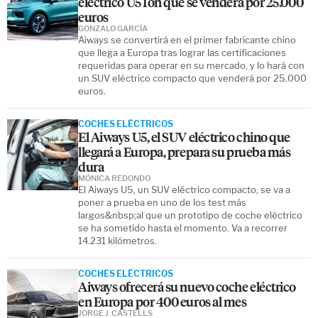
eléctrico U5 Ion que se venderá por 25.000
euros
GONZALO GARCÍA
Aiways se convertirá en el primer fabricante chino
que llega a Europa tras lograr las certificaciones
requeridas para operar en su mercado, y lo hará con
un SUV eléctrico compacto que venderá por 25.000
euros.
COCHES ELÉCTRICOS
El Aiways U5, el SUV eléctrico chino que
llegará a Europa, prepara su prueba más
dura
MÓNICA REDONDO
El Aiways U5, un SUV eléctrico compacto, se va a
poner a prueba en uno de los test más
largos&nbsp;al que un prototipo de coche eléctrico
se ha sometido hasta el momento. Va a recorrer
14.231 kilómetros.
COCHES ELÉCTRICOS
Aiways ofrecerá su nuevo coche eléctrico
en Europa por 400 euros al mes
JORGE J. CASTELLS