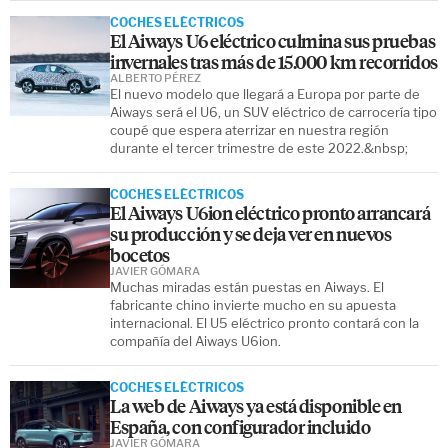
COCHES ELÉCTRICOS
El Aiways U6 eléctrico culmina sus pruebas
invernales tras más de 15.000 km recorridos
ALBERTO PÉREZ
El nuevo modelo que llegará a Europa por parte de
Aiways será el U6, un SUV eléctrico de carrocería tipo
coupé que espera aterrizar en nuestra región
durante el tercer trimestre de este 2022.&nbsp;
COCHES ELÉCTRICOS
El Aiways U6ion eléctrico pronto arrancará
su producción y se deja ver en nuevos
bocetos
JAVIER GÓMARA
Muchas miradas están puestas en Aiways. El
fabricante chino invierte mucho en su apuesta
internacional. El U5 eléctrico pronto contará con la
compañía del Aiways U6ion.
COCHES ELÉCTRICOS
La web de Aiways ya está disponible en
España, con configurador incluido
JAVIER GÓMARA