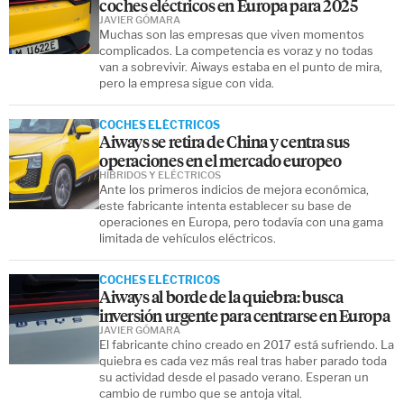
coches eléctricos en Europa para 2025
JAVIER GÓMARA
Muchas son las empresas que viven momentos
complicados. La competencia es voraz y no todas
van a sobrevivir. Aiways estaba en el punto de mira,
pero la empresa sigue con vida.
COCHES ELÉCTRICOS
Aiways se retira de China y centra sus
operaciones en el mercado europeo
HÍBRIDOS Y ELÉCTRICOS
Ante los primeros indicios de mejora económica,
este fabricante intenta establecer su base de
operaciones en Europa, pero todavía con una gama
limitada de vehículos eléctricos.
COCHES ELÉCTRICOS
Aiways al borde de la quiebra: busca
inversión urgente para centrarse en Europa
JAVIER GÓMARA
El fabricante chino creado en 2017 está sufriendo. La
quiebra es cada vez más real tras haber parado toda
su actividad desde el pasado verano. Esperan un
cambio de rumbo que se antoja vital.