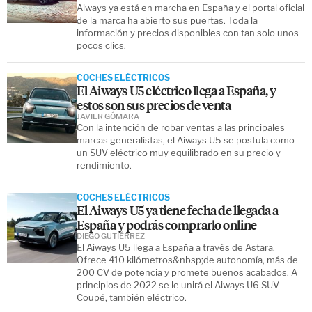
Aiways ya está en marcha en España y el portal oficial
de la marca ha abierto sus puertas. Toda la
información y precios disponibles con tan solo unos
pocos clics.
COCHES ELÉCTRICOS
El Aiways U5 eléctrico llega a España, y
estos son sus precios de venta
JAVIER GÓMARA
Con la intención de robar ventas a las principales
marcas generalistas, el Aiways U5 se postula como
un SUV eléctrico muy equilibrado en su precio y
rendimiento.
COCHES ELÉCTRICOS
El Aiways U5 ya tiene fecha de llegada a
España y podrás comprarlo online
DIEGO GUTIÉRREZ
El Aiways U5 llega a España a través de Astara.
Ofrece 410 kilómetros&nbsp;de autonomía, más de
200 CV de potencia y promete buenos acabados. A
principios de 2022 se le unirá el Aiways U6 SUV-
Coupé, también eléctrico.