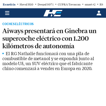
Es noticia
Haval H10
Deepal S07 i
CUPRA Tavascan
smart #2
BMW
COCHES ELÉCTRICOS
Aiways presentará en Ginebra un
supercoche eléctrico con 1.200
kilómetros de autonomía
El RG Nathalie funcionará con una pila de
combustible de metanol y se expondrá junto al
modelo U5, un SUV eléctrico que el fabricante
chino comenzará a vender en Europa en 2020.