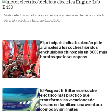
Motor eléctrico de buje y correa de transmisión de carbono de la
bicicleta eléctrica Engine-Lab E450.
El principal sindicato alemán pide
aranceles a los coches híbridos
enchufables chinos: sin un 30% más
baratos que los europeos
El Peugeot E-Rifter es el coche
eléctrico más práctico que
transforma las vacaciones de
verano en familiaen una aventura
cómoda y sin límites