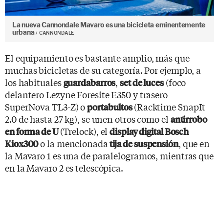
La nueva Cannondale Mavaro es una bicicleta eminentemente
urbana
CANNONDALE
El equipamiento es bastante amplio, más que
muchas bicicletas de su categoría. Por ejemplo, a
los habituales
,
(foco
guardabarros
set de luces
delantero Lezyne Foresite E350 y trasero
SuperNova TL3-Z) o
(Racktime SnapIt
portabultos
2.0 de hasta 27 kg), se unen otros como el
antirrobo
(Trelock), el
en forma de U
display digital Bosch
o la mencionada
, que en
Kiox300
tija de suspensión
la Mavaro 1 es una de paralelogramos, mientras que
en la Mavaro 2 es telescópica.