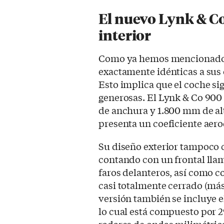
El nuevo Lynk & C
interior
Como ya hemos mencionado, 
exactamente idénticas a sus o
Esto implica que el coche s
generosas. El Lynk & Co 90
de anchura y 1.800 mm de alt
presenta un coeficiente aero
Su diseño exterior tampoco 
contando con un frontal llam
faros delanteros, así como c
casi totalmente cerrado (má
versión también se incluye e
lo cual está compuesto por 2
radares de ondas milimétrica