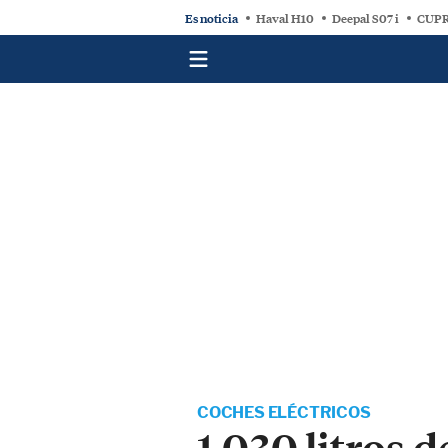
Es noticia
Haval H10
Deepal S07 i
CUPR
COCHES ELÉCTRICOS
1.030 litros 