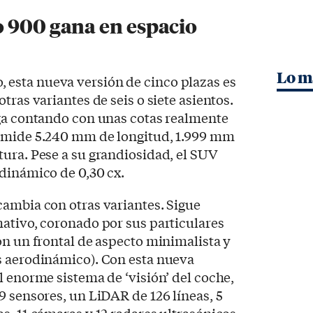
o 900 gana en espacio
Lo m
esta nueva versión de cinco plazas es
tras variantes de seis o siete asientos.
iga contando con unas cotas realmente
0 mide 5.240 mm de longitud, 1.999 mm
ura. Pese a su grandiosidad, el SUV
dinámico de 0,30 cx.
cambia con otras variantes. Sigue
ativo, coronado por sus particulares
on un frontal de aspecto minimalista y
s aerodinámico). Con esta nueva
l enorme sistema de ‘visión’ del coche,
9 sensores, un LiDAR de 126 líneas, 5
s, 11 cámaras y 12 radares ultrasónicos.