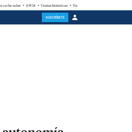
a coche solar
GWM
Ventas históricas
Turbina eólica
SUSCRÍBETE
de autonomía