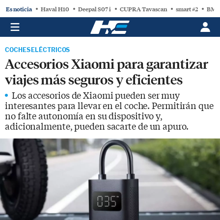
Es noticia
Haval H10
Deepal S07 i
CUPRA Tavascan
smart #2
BMW
COCHES ELÉCTRICOS
Accesorios Xiaomi para garantizar
viajes más seguros y eficientes
Los accesorios de Xiaomi pueden ser muy
interesantes para llevar en el coche. Permitirán que
no falte autonomía en su dispositivo y,
adicionalmente, pueden sacarte de un apuro.